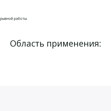
ерывной работы.
Область применения:
е характеристики pH-метра
кт поставки pH-метра HI 
pH
йста, оставьте Ваши контактные данные
от 0 до 14,0 pH