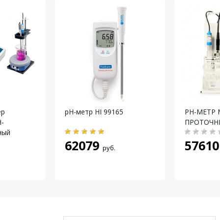
0,01 pH
й;
±0,05pH при 25 °C
Автоматическая, по одной или двум точкам
автоматическая, от 0 до 50 °C
ут, 60 минут, или выкл.
32 Li-ion / Приблизительно 1000 ч неприрывного использования
ер
pH-метр HI 99165
РН-МЕТР 
до 50 °C; RH 95% max
Н-
ПРОТОЧН
ный
151 x 21 мм
62079
57610
руб.