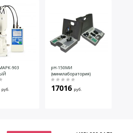
МАРК-903
pH-150МИ
PH-м
ЫЙ
(минилаборатория)
17016
65
руб.
руб.