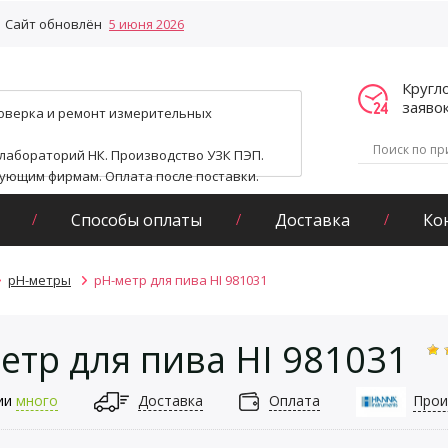
Сайт обновлён
5 июня 2026
Кругл
заяво
поверка и ремонт измерительных
 лабораторий НК. Производство УЗК ПЭП.
гующим фирмам. Оплата после поставки.
Способы оплаты
Доставка
Ко
pH-метры
pH-метр для пива HI 981031
етр для пива HI 981031
ии
много
Доставка
Оплата
Прои