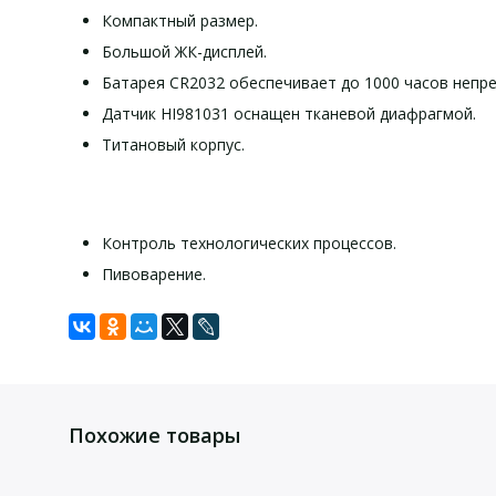
Компактный размер.
Большой ЖК-дисплей.
Батарея CR2032 обеспечивает до 1000 часов непр
Датчик HI981031 оснащен тканевой диафрагмой.
Титановый корпус.
Контроль технологических процессов.
Пивоварение.
Технически
Компле
Задать вопрос
Для того, что бы наш специалист связался с Вами, пожалу
pH-метр HI 981031;
Похожие товары
буфера pH 4,01 (2 саше.); pH 7,01 (2 саше.);
Диапазон pH
очищающий раствор от пивных отложений;