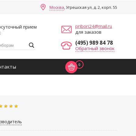
Москва
, Угрешская ул, д. 2, корп. 55
pribori24@mail.ru
осуточный прием
для заказов
к
(495) 989 84 78
Обратный звонок
0
нтакты
зводитель