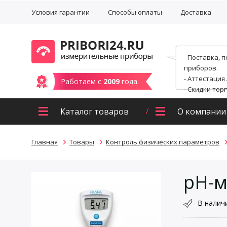
Условия гарантии
Способы оплаты
Доставка
- Поставка, 
приборов.
- Аттестация
Работаем с
2009
года.
- Скидки тор
Каталог товаров
О компании
Главная
Товары
Контроль физических параметров
pH-м
В налич