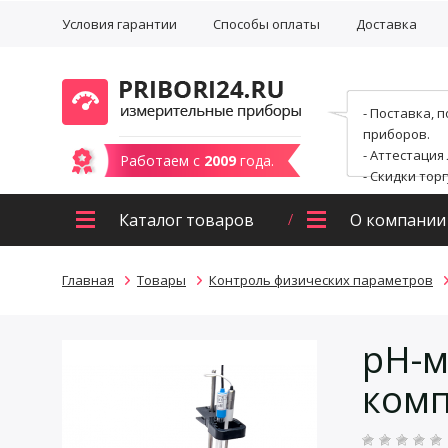
Условия гарантии
Способы оплаты
Доставка
- Поставка, 
приборов.
- Аттестация
Работаем с
2009
года.
- Скидки тор
Каталог товаров
О компании
Главная
Товары
Контроль физических параметров
pH-м
комп