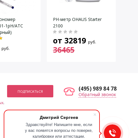
ики:
иономер
PH-метр OHAUS Starter
рН/Е
01-1рН/АТС
2100
0…14 / ± 0,02
рный)
–2000…+2000 / ±1,0
от
32819
71
руб.
–5…+100 / ± 0,5
36465
руб.
(495) 989 84 78
Обратный звонок
ых
.
Мы в социальных сетях
Дмитрий Сергеев
Здравствуйте! Напишите мне, если
у вас появятся вопросы по поверке,
калибровки или аттестации.