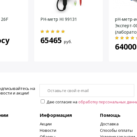
рологические характерист
 26F
PH-метр HI 99131
pH-метр-
Эксперт-0
(лаборато
осу
65465
руб.
64000
одписывайтесь на
вости и акции!
Даю согласие на
обработку персональных данн
нии
Информация
Помощь
Акции
Доставка
Новости
Способы оплаты
Обзоры
Условия гарантии