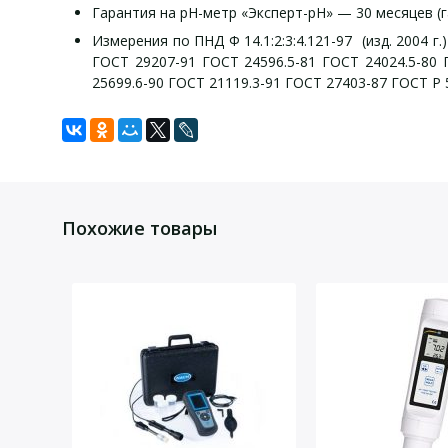
Гарантия на рН-метр «Эксперт-рН» — 30 месяцев (
Измерения по ПНД Ф 14.1:2:3:4.121-97 (изд. 2004 г
ГОСТ 29207-91 ГОСТ 24596.5-81 ГОСТ 24024.5-80 
25699.6-90 ГОСТ 21119.3-91 ГОСТ 27403-87 ГОСТ Р 
Комплект поставк
Технич
Задать вопрос
Для того, что бы наш специалист связался с Вами, пожалу
измерительный преобразователь;
Дисплей
большой графический ЖК с нагляд
Похожие товары
температурный датчик ТДС-3;
Термокомпенсация
автоматическая
электрод рН ЭСК-10601/7 (0…12рН, 0…100ºС);
аккумуляторное/сетевое
Питание
Мощный встроенный аккумулятор о
штатив;
Зарядка аккумулятора производитс
магнитная мешалка РИТМ;
Выход на ПК
рН-метр можно подключить к компь
блок питания;
графическом и табличном виде.
стандарт-титры;
Размеры, мм
методика поверки;
60 х 200 х 110
Масса, кг
0,95
руководство по эксплуатации.