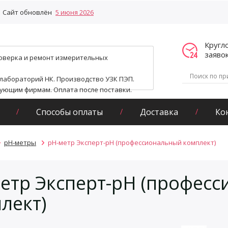
Сайт обновлён
5 июня 2026
Кругл
заяво
поверка и ремонт измерительных
 лабораторий НК. Производство УЗК ПЭП.
гующим фирмам. Оплата после поставки.
Способы оплаты
Доставка
Ко
pH-метры
pH-метр Эксперт-pH (профессиональный комплект)
етр Эксперт-pH (профес
лект)