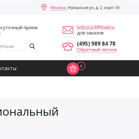
Москва
, Угрешская ул, д. 2, корп. 55
pribori24@mail.ru
осуточный прием
для заказов
к
(495) 989 84 78
Обратный звонок
0
нтакты
сиональный