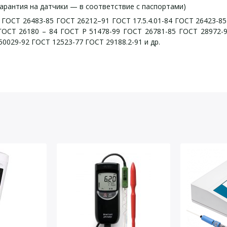
гарантия на датчики — в соответствие с паспортами)
.) ГОСТ 26483-85 ГОСТ 26212–91 ГОСТ 17.5.4.01-84 ГОСТ 26423-85
ГОСТ 26180 – 84 ГОСТ Р 51478-99 ГОСТ 26781-85 ГОСТ 28972-9
50029-92 ГОСТ 12523-77 ГОСТ 29188.2-91 и др.
и Эксперт-pH (профессион
еские характеристики
Эксп
йста, оставьте Ваши контактные данные
ной индикацией
беспечивает автономную работу прибора до 1 месяца и более.
я от сети 220 В с помощью поставляемого в комплекте зарядно
ютеру через COM- или USB-порт для просмотра, сохранения и р