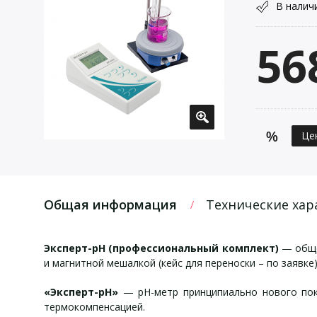
В налич
56
Це
Общая информация
Технические хар
Эксперт-pH (профессиональный комплект)
— обще
и магнитной мешалкой (кейс для переноски – по заявке)
«Эксперт-рН»
— рН-метр принципиально нового поко
термокомпенсацией.