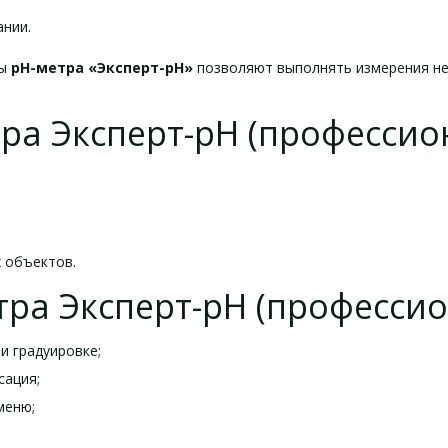
ании.
ты
рН-метра «Эксперт-рН»
позволяют выполнять измерения не 
ра Эксперт-pH (профессио
 объектов.
ра Эксперт-pH (професси
и градуировке;
сация;
меню;