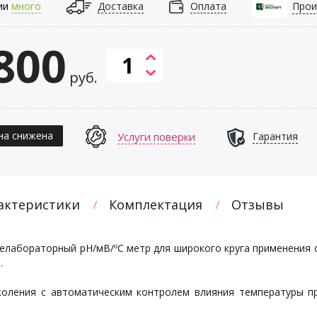
ии
много
Доставка
Оплата
Прои
800
руб.
на снижена
Услуги поверки
Гарантия
актеристики
Комплектация
Отзывы
лабораторный рН/мВ/ºС метр для широкого круга применения 
.
ления с автоматическим контролем влияния температуры пр