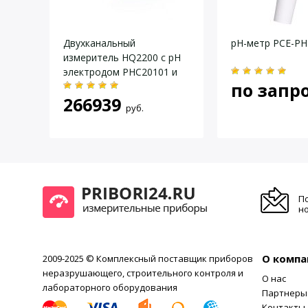
Даю согласие на
обработку персональных данных
.
Мет
testo
Двухканальный
рН-метр PCE-PH
измеритель HQ2200 c pH
Диапазон / погрешность измерения рН, ед. рН
электродом PHC20101 и
Диапазон / погрешность измерения ЭДС, мВ
по запр
датчиком CDC40101
Диапазон / погрешность измерения температуры, ºС
266939
руб.
П
но
О компа
2009-2025 © Комплексный поставщик приборов
неразрушающего, строительного контроля и
О нас
лабораторного оборудования
Партнеры
Контакты