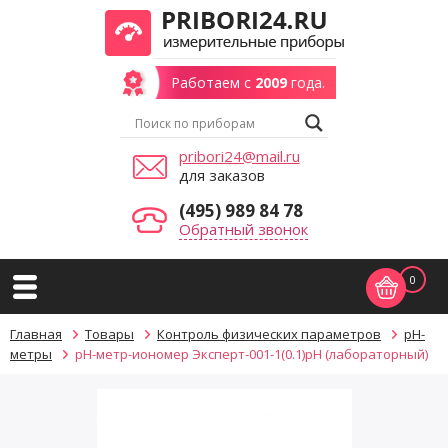
Работаем с
2009
года.
pribori24@mail.ru
для заказов
(495) 989 84 78
Обратный звонок
0
Главная
Товары
Контроль физических параметров
pH-
метры
pH-метр-иономер Эксперт-001-1(0.1)рН (лабораторный)