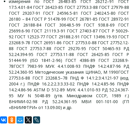
измерения по ГОСТ 26483-85 ГОСТ 26212–91 ГОСТ
17.5.4.01-84 ГОСТ 26423-85 ГОСТ 27753.3-88 ГОСТ 27979-88
ГОСТ 29207-91 ГОСТ 24596.5-81 ГОСТ 24024.5-80 ГОСТ
26180 – 84 ГОСТ Р 51478-99 ГОСТ 26781-85 ГОСТ 28972-91
ГОСТ 26188-84 ГОСТ 30648.5-99 ГОСТ 938.8-69 ГОСТ
25699.6-90 ГОСТ 21119.3-91 ГОСТ 27403-87 ГОСТ Р 50029-
92 ГОСТ 12523-77 ГОСТ 29188.2-91 ГОСТ 13496.19-93 ГОСТ
23268.9-78 ГОСТ 26951-86 ГОСТ 27753.0-88 ГОСТ 27752.12-
88 ГОСТ 27753.7-88 ГОСТ 29270-95 ГОСТ 50465-93 РД
52.24.394-95 ГОСТ 27753.11-88 ГОСТ 26425-85 ГОСТ Р
51444-99 (ISO 1841-2-96) ГОСТ 4386-89 ГОСТ 23268.9-
78ГОСТ 7983-99 МУК 4.4.1.008-93 ПНДФ 14.2:4.87-96 РД
52.24.360-95 Методические указания ЦИНАО, М 1990ГОСТ
27753.6-88 ГОСТ 23268.5–78 ПНД Ф 14.1:2:3:4.121-97 (изд.
2004 г.) ПНДФ 16.2.2:2.3:3.33-02 ПНДФ 14.2:4.85-96 ПНДФ
14.2:4.86-96 ASTM D 512-89 МУК 4.4.1.010-93 РД 52.24.367-
95 МУ N 5048-89 (утв. Минздравом СССР, 1989 г.)
ВНИМИ-02-98 РД 52.24.361-95 МВИ 001-101-00 (ГП
«ВНИИФТРИ» от 13.09.00) и др.
Задать вопрос
Комплект поставки Эксперт-001-
Технические