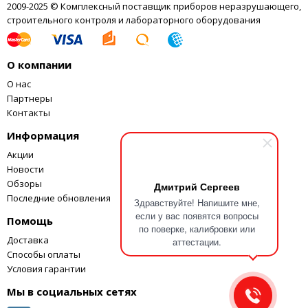
обеспечением
Данные при –25 °C, 0 °C, 25 °C, 50 °C,
2009-2025 © Комплексный поставщик приборов неразрушающего,
единства
75 °C, 100 °C и 140 °
строительного контроля и лабораторного оборудования
измерений NIST
Размер (В x Ш x Г)
143 x 261 x 245 мм
О компании
Масса
5,7 кг
О нас
В комплект входит RS-232 с
Компьютерный
Партнеры
бесплатным ПО Interface-it (модель
интерфейс
Контакты
9930)
Информация
Акции
Новости
Обзоры
Дмитрий Сергеев
Последние обновления
Здравствуйте! Напишите мне,
если у вас появятся вопросы
Помощь
по поверке, калибровки или
Доставка
аттестации.
Способы оплаты
Условия гарантии
Мы в социальных сетях