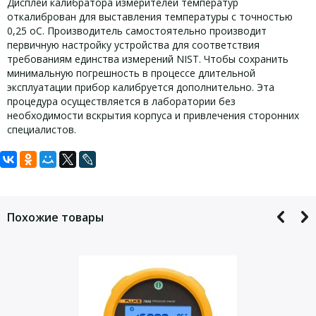
Дисплей калибратора измерителей температур
откалиброван для выставления температуры с точностью
0,25 оС. Производитель самостоятельно производит
первичную настройку устройства для соответствия
требованиям единства измерений NIST. Чтобы сохранить
минимальную погрешность в процессе длительной
эксплуатации прибор калибруется дополнительно. Эта
процедура осуществляется в лаборатории без
необходимости вскрытия корпуса и привлечения сторонних
специалистов.
Задать вопрос
Комплект поставки Fluke 9103-D-256:
Технические характеристики Fluke
9103-D-256:
Для того, что бы наш специалист связался с Вами, пожалуйста,
9103-D Полевой сухоблочный калибратор;
оставьте Ваши контактные данные
Похожие товары
RS-232 с бесплатным ПО Interface-it (модель 9930);
Fluke 9103-D-256
Вставка D.
от –25 до 140 °C при температуре
Диапазон
окружающей среды 23°С
± 0,25 °C (для скважин диаметром
Точность
более 6,35 мм: ± 1 °C)
± 0,02 °C при –25 °C, ± 0,04 °C при
Стабильность