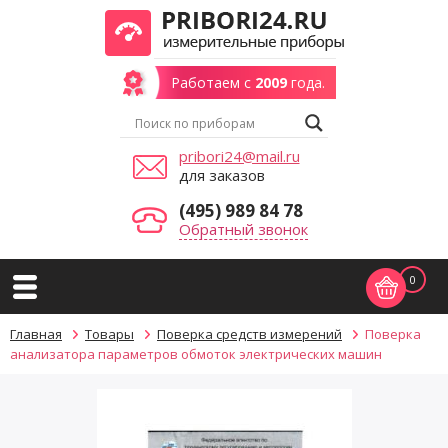
Работаем с
2009
года.
pribori24@mail.ru
для заказов
(495) 989 84 78
Обратный звонок
0
Главная
Товары
Поверка средств измерений
Поверка
анализатора параметров обмоток электрических машин