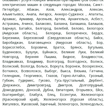
электрических машин в следующих городах: Москва, Санкт-
Петербург, Абакан, Азов, Александров, Алексин,
Альметьевск, Анапа, Ангарск, Анжеро-Судженск , Апатиты,
Арзамас, Армавир, Арсеньев, Артем, Архангельск, Асбест,
Астрахань, Ачинск, Балаково, Балахна, Балашиха, Балашов,
Барнаул, Батайск, Белгород, Белебей, Белово, Белогорск
(Амурская область), Белорецк, Белореченск, Бердск,
Березники, Березовский (Свердловская область), Бийск,
Биробиджан, Благовещенск (Амурская область), Бор,
Борисоглебск, Боровичи, Братск, Брянск, Бугульма,
Буденновск, Бузулук, Буйнакск, Великие Луки, Великий
Новгород, Верхняя Пышма, Видное, Владивосток,
Владикавказ, Владимир, Волгоград, Волгодонск, Волжск,
Волжский, Вологда, Вольск, Воркута, Воронеж, Воскресенск,
Воткинск, Всеволожск, Выборг, Выкса, Вязьма, Гатчина,
Геленджик, Георгиевск, Глазов, Горно-Алтайск, Грозный,
Губкин, Гудермес, Гуково, Гусь-Хрустальный, Дербент,
Дзержинск, Димитровград, Дмитров, Долгопрудный,
Домодедово, Донской, Дубна, Евпатория, Егорьевск, Ейск,
Екатеринбург, Елабуга, Елец, Ессентуки, Железногорск
(Красноярский край), Железногорск (Курская область),
Жигулевск, Жуковский, Заречный, Зеленогорск, Зеленодольск,