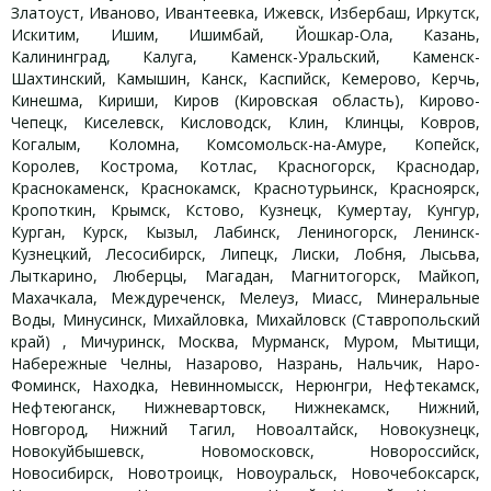
Златоуст, Иваново, Ивантеевка, Ижевск, Избербаш, Иркутск,
Искитим, Ишим, Ишимбай, Йошкар-Ола, Казань,
Калининград, Калуга, Каменск-Уральский, Каменск-
Шахтинский, Камышин, Канск, Каспийск, Кемерово, Керчь,
Кинешма, Кириши, Киров (Кировская область), Кирово-
Чепецк, Киселевск, Кисловодск, Клин, Клинцы, Ковров,
Когалым, Коломна, Комсомольск-на-Амуре, Копейск,
Королев, Кострома, Котлас, Красногорск, Краснодар,
Краснокаменск, Краснокамск, Краснотурьинск, Красноярск,
Кропоткин, Крымск, Кстово, Кузнецк, Кумертау, Кунгур,
Курган, Курск, Кызыл, Лабинск, Лениногорск, Ленинск-
Кузнецкий, Лесосибирск, Липецк, Лиски, Лобня, Лысьва,
Лыткарино, Люберцы, Магадан, Магнитогорск, Майкоп,
Махачкала, Междуреченск, Мелеуз, Миасс, Минеральные
Воды, Минусинск, Михайловка, Михайловск (Ставропольский
край) , Мичуринск, Москва, Мурманск, Муром, Мытищи,
Набережные Челны, Назарово, Назрань, Нальчик, Наро-
Фоминск, Находка, Невинномысск, Нерюнгри, Нефтекамск,
Нефтеюганск, Нижневартовск, Нижнекамск, Нижний,
Новгород, Нижний Тагил, Новоалтайск, Новокузнецк,
Новокуйбышевск, Новомосковск, Новороссийск,
Новосибирск, Новотроицк, Новоуральск, Новочебоксарск,