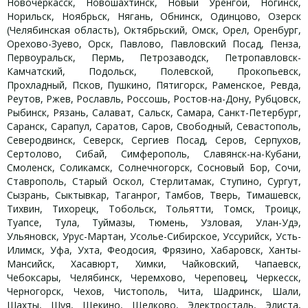
Новочеркасск, Новошахтинск, Новый Уренгой, Ногинск,
Норильск, Ноябрьск, Нягань, Обнинск, Одинцово, Озерск
(Челябинская область), Октябрьский, Омск, Орел, Оренбург,
Орехово-Зуево, Орск, Павлово, Павловский Посад, Пенза,
Первоуральск, Пермь, Петрозаводск, Петропавловск-
Камчатский, Подольск, Полевской, Прокопьевск,
Прохладный, Псков, Пушкино, Пятигорск, Раменское, Ревда,
Реутов, Ржев, Рославль, Россошь, Ростов-на-Дону, Рубцовск,
Рыбинск, Рязань, Салават, Сальск, Самара, Санкт-Петербург,
Саранск, Сарапул, Саратов, Саров, Свободный, Севастополь,
Северодвинск, Северск, Сергиев Посад, Серов, Серпухов,
Сертолово, Сибай, Симферополь, Славянск-на-Кубани,
Смоленск, Соликамск, Солнечногорск, Сосновый Бор, Сочи,
Ставрополь, Старый Оскол, Стерлитамак, Ступино, Сургут,
Сызрань, Сыктывкар, Таганрог, Тамбов, Тверь, Тимашевск,
Тихвин, Тихорецк, Тобольск, Тольятти, Томск, Троицк,
Туапсе, Тула, Туймазы, Тюмень, Узловая, Улан-Удэ,
Ульяновск, Урус-Мартан, Усолье-Сибирское, Уссурийск, Усть-
Илимск, Уфа, Ухта, Феодосия, Фрязино, Хабаровск, Ханты-
Мансийск, Хасавюрт, Химки, Чайковский, Чапаевск,
Чебоксары, Челябинск, Черемхово, Череповец, Черкесск,
Черногорск, Чехов, Чистополь, Чита, Шадринск, Шали,
Шахты, Шуя, Щекино, Щелково, Электросталь, Элиста,