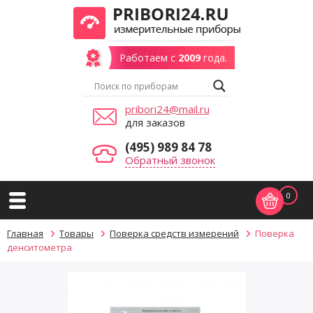
Работаем с
2009
года.
pribori24@mail.ru
для заказов
(495) 989 84 78
Обратный звонок
0
Главная
Товары
Поверка средств измерений
Поверка
денситометра