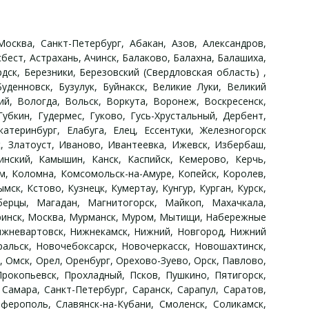
сква, Санкт-Петербург, Абакан, Азов, Александров,
сбест, Астрахань, Ачинск, Балаково, Балахна, Балашиха,
дск, Березники, Березовский (Свердловская область) ,
уденновск, Бузулук, Буйнакск, Великие Луки, Великий
й, Вологда, Вольск, Воркута, Воронеж, Воскресенск,
убкин, Гудермес, Гуково, Гусь-Хрустальный, Дербент,
атеринбург, Елабуга, Елец, Ессентуки, Железногорск
ск, Златоуст, Иваново, Ивантеевка, Ижевск, Избербаш,
инский, Камышин, Канск, Каспийск, Кемерово, Керчь,
ым, Коломна, Комсомольск-на-Амуре, Копейск, Королев,
ск, Кстово, Кузнецк, Кумертау, Кунгур, Курган, Курск,
юберцы, Магадан, Магнитогорск, Майкоп, Махачкала,
уринск, Москва, Мурманск, Муром, Мытищи, Набережные
ижневартовск, Нижнекамск, Нижний, Новгород, Нижний
альск, Новочебоксарск, Новочеркасск, Новошахтинск,
, Омск, Орел, Оренбург, Орехово-Зуево, Орск, Павлово,
рокопьевск, Прохладный, Псков, Пушкино, Пятигорск,
 Самара, Санкт-Петербург, Саранск, Сарапул, Саратов,
ферополь, Славянск-на-Кубани, Смоленск, Соликамск,