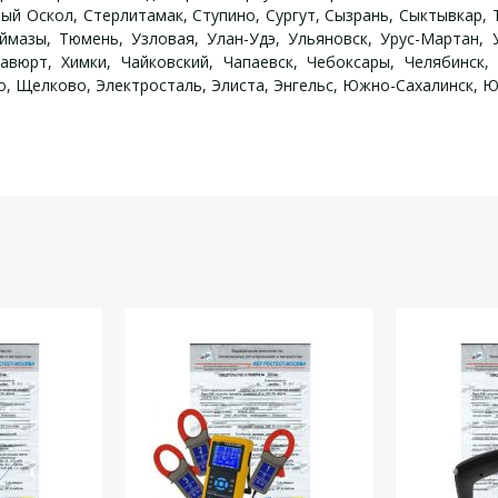
ый Оскол, Стерлитамак, Ступино, Сургут, Сызрань, Сыктывкар, Т
уймазы, Тюмень, Узловая, Улан-Удэ, Ульяновск, Урус-Мартан, У
авюрт, Химки, Чайковский, Чапаевск, Чебоксары, Челябинск, 
, Щелково, Электросталь, Элиста, Энгельс, Южно-Сахалинск, Юрг
йста, оставьте Ваши контактные данные