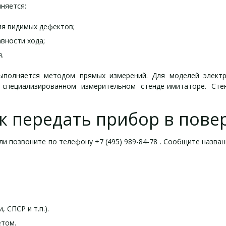
няется:
ия видимых дефектов;
вности хода;
.
ыполняется методом прямых измерений. Для моделей элект
специализированном измерительном стенде-имитаторе. Сте
к передать прибор в пове
ли позвоните по телефону +7 (495) 989-84-78 . Сообщите назван
 СПСР и т.п.).
ётом.