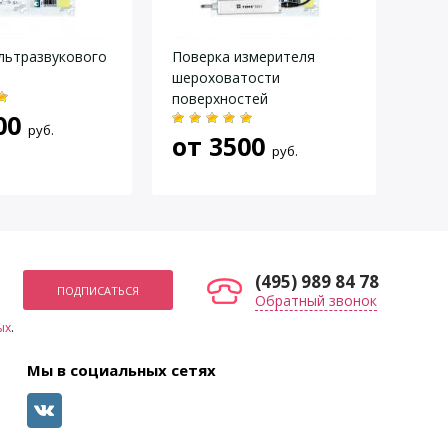
льтразвукового
Поверка измерителя
Пове
шероховатости
нагр
поверхностей
изм
00
руб.
от
3500
от
руб.
(495) 989 84 78
Обратный звонок
ых
.
Мы в социальных сетях