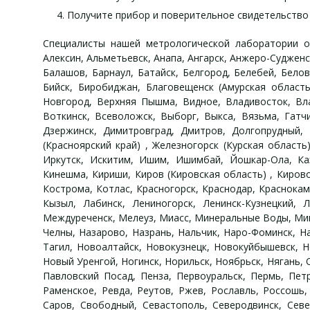
Получите прибор и поверительное свидетельство 
Специалисты нашей метрологической лаборатории ок
Алексин, Альметьевск, Анапа, Ангарск, Анжеро-Судженск
Балашов, Барнаул, Батайск, Белгород, Белебей, Белов
Бийск, Биробиджан, Благовещенск (Амурская область)
Новгород, Верхняя Пышма, Видное, Владивосток, Вла
Воткинск, Всеволожск, Выборг, Выкса, Вязьма, Гатчи
Дзержинск, Димитровград, Дмитров, Долгопрудный, Д
(Красноярский край) , Железногорск (Курская область
Иркутск, Искитим, Ишим, Ишимбай, Йошкар-Ола, Каза
Кинешма, Кириши, Киров (Кировская область) , Кирово
Кострома, Котлас, Красногорск, Краснодар, Краснокаме
Кызыл, Лабинск, Лениногорск, Ленинск-Кузнецкий, 
Междуреченск, Мелеуз, Миасс, Минеральные Воды, Мин
Челны, Назарово, Назрань, Нальчик, Наро-Фоминск, 
Тагил, Новоалтайск, Новокузнецк, Новокуйбышевск, 
Новый Уренгой, Ногинск, Норильск, Ноябрьск, Нягань, 
Павловский Посад, Пенза, Первоуральск, Пермь, Пет
Раменское, Ревда, Реутов, Ржев, Рославль, Россошь, 
Саров, Свободный, Севастополь, Северодвинск, Севе