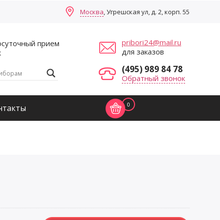
Москва
, Угрешская ул, д. 2, корп. 55
pribori24@mail.ru
осуточный прием
для заказов
к
(495) 989 84 78
Обратный звонок
0
нтакты