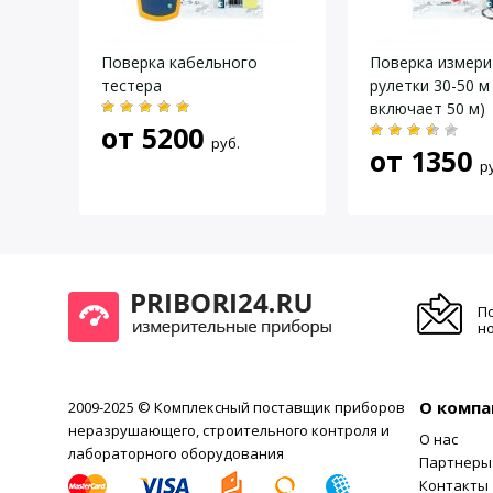
Даю согласие на
обработку персональных данных
.
Поверка кабельного
Поверка измери
тестера
рулетки 30-50 м 
включает 50 м)
от
5200
руб.
от
1350
р
П
но
О компа
2009-2025 © Комплексный поставщик приборов
неразрушающего, строительного контроля и
О нас
лабораторного оборудования
Партнеры
Контакты