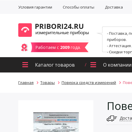
Условия гарантии
Способы оплаты
Доставка
- Поставка, 
приборов.
- Аттестация
Работаем с
2009
года.
- Скидки тор
Каталог товаров
О компании
Главная
Товары
Поверка средств измерений
Пове
Пове
Доста