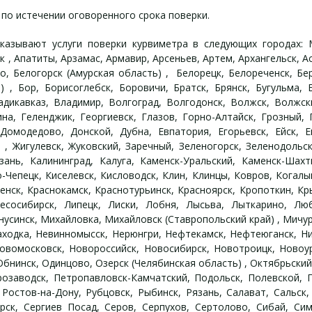
по истечении оговоренного срока поверки.
азывают услуги поверки курвиметра в следующих городах: Мо
 , Апатиты, Арзамас, Армавир, Арсеньев, Артем, Архангельск, А
о, Белогорск (Амурская область) , Белорецк, Белореченск, Бер
 , Бор, Борисоглебск, Боровичи, Братск, Брянск, Бугульма, Б
дикавказ, Владимир, Волгоград, Волгодонск, Волжск, Волжски
на, Геленджик, Георгиевск, Глазов, Горно-Алтайск, Грозный, Г
омодедово, Донской, Дубна, Евпатория, Егорьевск, Ейск, Ек
) , Жигулевск, Жуковский, Заречный, Зеленогорск, Зеленодоль
нь, Калининград, Калуга, Каменск-Уральский, Каменск-Шахт
-Чепецк, Киселевск, Кисловодск, Клин, Клинцы, Ковров, Когал
нск, Краснокамск, Краснотурьинск, Красноярск, Кропоткин, Крым
Лесосибирск, Липецк, Лиски, Лобня, Лысьва, Лыткарино, Л
усинск, Михайловка, Михайловск (Ставропольский край) , Мич
Находка, Невинномысск, Нерюнгри, Нефтекамск, Нефтеюганск, Н
Новомосковск, Новороссийск, Новосибирск, Новотроицк, Новоур
Обнинск, Одинцово, Озерск (Челябинская область) , Октябрьский
розаводск, Петропавловск-Камчатский, Подольск, Полевской, П
Ростов-на-Дону, Рубцовск, Рыбинск, Рязань, Салават, Сальск,
рск, Сергиев Посад, Серов, Серпухов, Сертолово, Сибай, Сим