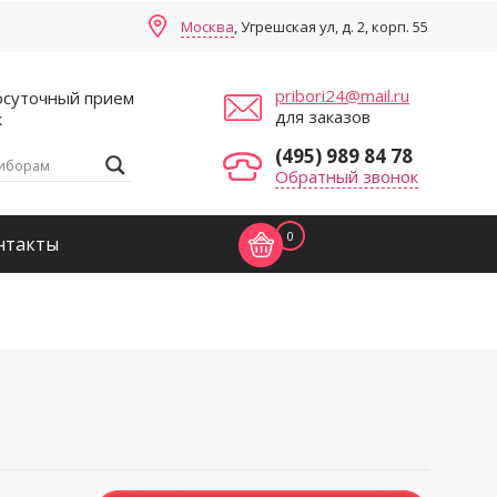
Москва
, Угрешская ул, д. 2, корп. 55
pribori24@mail.ru
осуточный прием
для заказов
к
(495) 989 84 78
Обратный звонок
0
нтакты