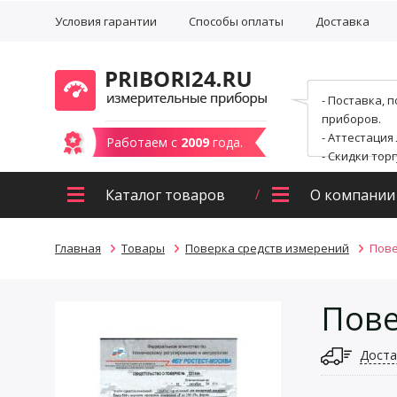
Условия гарантии
Способы оплаты
Доставка
- Поставка, 
приборов.
- Аттестация
Работаем с
2009
года.
- Скидки тор
Каталог товаров
О компании
Главная
Товары
Поверка средств измерений
Пове
Пове
Доста