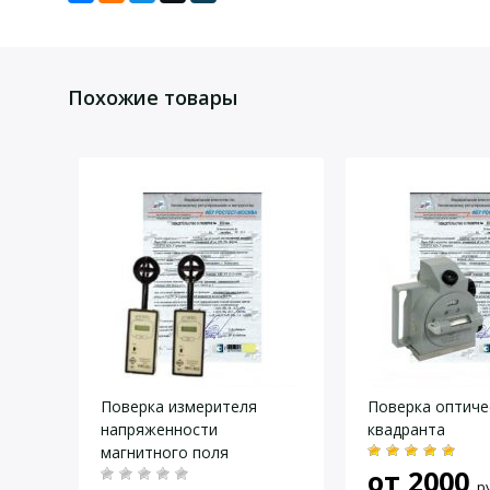
Задать вопрос
Для того, что бы наш специалист связался с Вами, пожалу
Похожие товары
Даю согласие на
обработку персональных данных
.
Поверка измерителя
Поверка оптиче
напряженности
квадранта
магнитного поля
от
2000
р