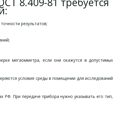
СТ 8.409-81 требуется
й:
 точности результатов;
аний;
верке мегаомметра, если они окажутся в допустимых
еряются условия среды в помещении для исследований
х РФ. При передаче прибора нужно указывать его тип,