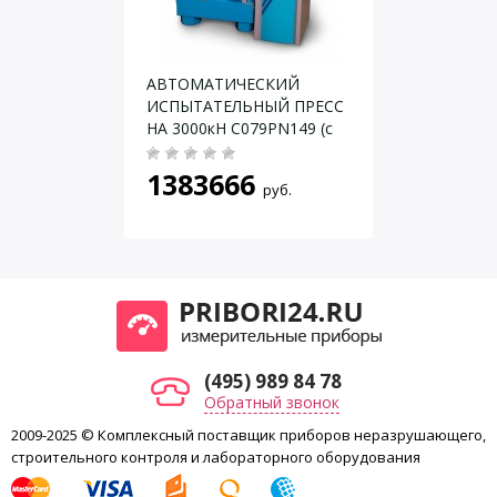
Диапазон регулирования скорости
—
Даю согласие на
обработку персональных данных
.
перемещения опорной плиты, мм/мин
Объем архивируемой информации,
99
значений
АВТОМАТИЧЕСКИЙ
ИСПЫТАТЕЛЬНЫЙ ПРЕСС
Ход винтовой подачи, мм
30
НА 3000кН С079PN149 (с
Высота рабочего пространства, мм
105
консолью С104-04)
Размер опорных плит, мм
110 x 110
1383666
руб.
Рабочий ход нижний плиты, мм
22
Размеры образца, мм:
от 30 x 30 x 30 до
— для испытания на сжатие
100 x 100 x 100
от 30 x 30 x 160
— для испытания на изгиб
до 50 x 50 x 250
Габаритные размеры, мм, не более:
610 х 285 х 285
(495) 989 84 78
Масса, кг, не более:
28
Обратный звонок
2009-2025 © Комплексный поставщик приборов неразрушающего,
строительного контроля и лабораторного оборудования