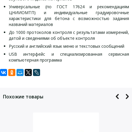
Универсальные (по ГОСТ 17624 и рекомендациям
ЦНИИОМТП) и индивидуальные градуировочные
характеристики для бетона с возможностью задания
названий материалов
До 1000 протоколов контроля с результатами измерений,
датой и сведениями об объекте контроля
Русский и английский язык меню и текстовых сообщений
USB интерфейс и специализированная сервисная
компьютерная программа
Задать вопрос
Технические характеристики Пульсар
Комплект поставки ПУЛЬСАР-2.1
2.1 версия 1:
версия 1:
Для того, что бы наш специалист связался с Вами, пожалуйста,
оставьте Ваши контактные данные
Электронный блок, чехол
Похожие товары
Диапазон показаний времени, мкс
10…20000
Версия 1 — с датчиком поверхностного прозвучивания
Диапазон измерения времени, мкс
10…1000
Комплект кабелей 1,5м. — 2 шт.
Разрешающая способность, мкс
0,05
Контрольный образец-призма
Пределы допускаемой основной абсолютной
±(0,01t +
погрешности измерения времени, мкс
0,1)
Аккумуляторы, зарядное устройство