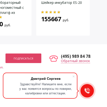
абораторный
Шейкер-инкубатор ES-20
Тес
ногоместный с
лаб
(платф из
155667
74
и)
руб.
0
руб.
(495) 989 84 78
Обратный звонок
ых
.
Мы в социальных сетях
Дмитрий Сергеев
Здравствуйте! Напишите мне, если
у вас появятся вопросы по поверке,
калибровки или аттестации.