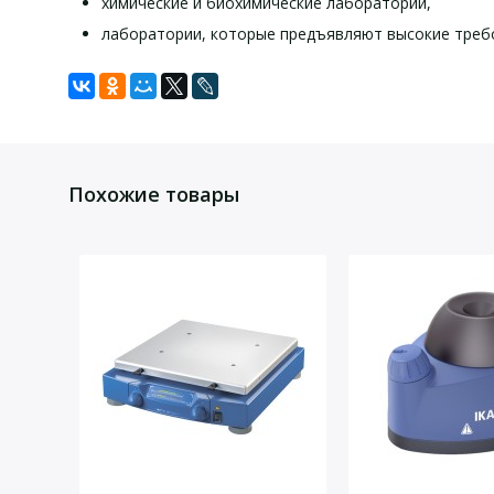
химические и биохимические лаборатории,
лаборатории, которые предъявляют высокие требо
Технические хара
Задать вопрос
Для того, что бы наш специалист связался с Вами, пожалу
Частота колебаний, кол./ мин
Похожие товары
Амплитуда, мм
Точность установки частоты колебаний, кол./мин
Регулируемый диапазон температур, °C
Таймер, мин
Объём бани, л
Размер ванны (Д × Ш × Г), мм
Размер платформы, мм
Рабочие места
Даю согласие на
обработку персональных данных
.
Стаканы