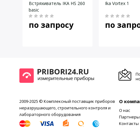
 130
Встряхиватель IKA HS 260
Ika Vortex 1
basic
Пробирки
по запросу
по запр
Колбы
Диаметры рабочих мест в держателе для колб, мм
Мощность, Вт
П
но
Габаритные размеры (Ш х Г х В), мм
Масса, кг
Питание, В/ Гц
О компа
2009-2025 © Комплексный поставщик приборов
неразрушающего, строительного контроля и
О нас
лабораторного оборудования
Партнеры
Контакты