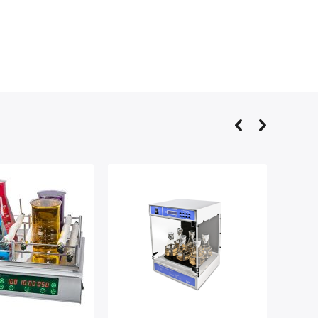
ат Stegler SB-22: