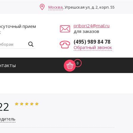
Москва
, Угрешская ул, д. 2, корп. 55
pribori24@mail.ru
осуточный прием
для заказов
к
(495) 989 84 78
Обратный звонок
0
нтакты
22
одитель