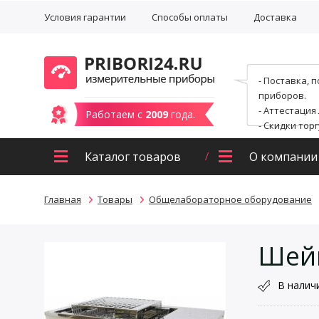
Условия гарантии
Способы оплаты
Доставка
- Поставка, 
приборов.
- Аттестация
Работаем с
2009
года.
- Скидки тор
Каталог товаров
О компании
Главная
Товары
Общелабораторное оборудование
Шейк
В налич