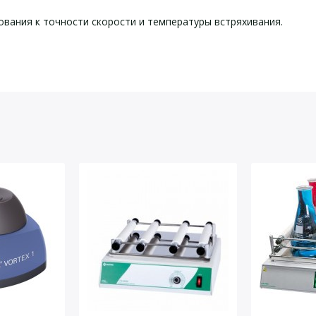
вания к точности скорости и температуры встряхивания.
ктеристики шейкер-термост
йста, оставьте Ваши контактные данные
20…200
16 или 24
±1
окр.ср….99 (±0,1)
0….9999
31
500×310×200
395×250
100 мл×12 шт
250 мл×8 шт