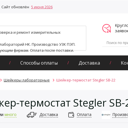
Сайт обновлён
5 июня 2026
Кругл
заяво
поверка и ремонт измерительных
 лабораторий НК. Производство УЗК ПЭП.
гующим фирмам. Оплата после поставки.
Способы оплаты
Доставка
Ко
Шейкеры лабораторные
Шейкер-термостат Stegler SB-22
ер-термостат Stegler SB-
ии
много
Доставка
Оплата
Произв