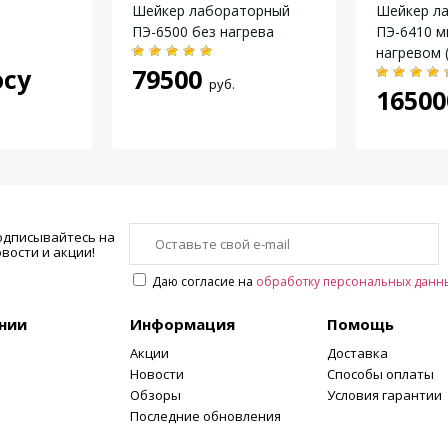
Шейкер лабораторный
Шейкер л
500 мл×6 шт
ПЭ-6500 без нагрева
ПЭ-6410 м
14 мм×48 шт
нагревом 
16 мм×48 шт
осу
79500
нерж.стал
руб.
16500
19 мм×24 шт
2 места
110
80
50
1500
одписывайтесь на
вости и акции!
828×360×425
Даю согласие на
обработку персональных данн
27
220/50
нии
Информация
Помощь
Акции
Доставка
Новости
Способы оплаты
Обзоры
Условия гарантии
Последние обновления