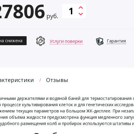
27806
руб.
на снижена
Услуги поверки
Гарантия
актеристики
Отзывы
ичными держателями и водяной баней для термостатирования о
процессе культивирования клеток и для генетических исследов
ажением текущих параметров на большом ЖК-дисплее. При неза
ения объёма жидкости предусмотрена функция медленного запу
 удобного размещения колб и пробирок используются штативы и