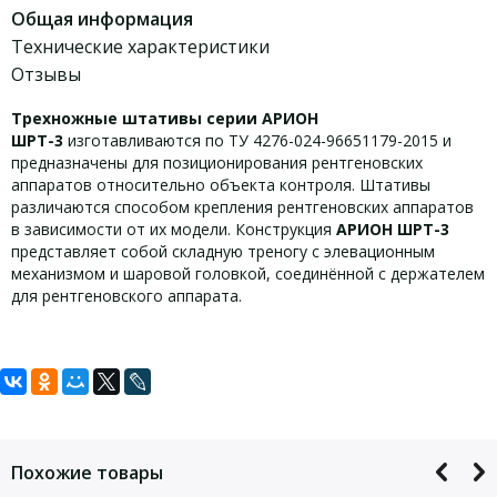
Общая информация
Технические характеристики
Отзывы
Трехножные штативы серии АРИОН
ШРТ-3
изготавливаются по ТУ 4276-024-96651179-2015 и
предназначены для позиционирования рентгеновских
аппаратов относительно объекта контроля. Штативы
различаются способом крепления рентгеновских аппаратов
в зависимости от их модели. Конструкция
АРИОН ШРТ-3
представляет собой складную треногу с элевационным
механизмом и шаровой головкой, соединённой с держателем
для рентгеновского аппарата.
Задать вопрос
Технические характеристики АРИОН
ШРТ-3/МАРТ-250:
Для того, что бы наш специалист связался с Вами, пожалуйста,
оставьте Ваши контактные данные
Похожие товары
Материал штатива
алюминий