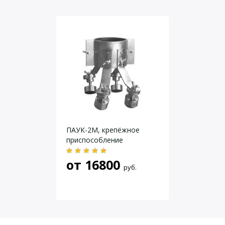
нержавеющая
Материал держателя рентгенаппарата
сталь
Высота штатива мин./макс., мм
1050/3100
Угол вращения в горизонтальной
360°
плоскости
Угол вращения в вертикальной
360°
плоскости
Масса, не более, кг
9,5
Даю согласие на
обработку персональных данных
.
ПАУК-2М, крепёжное
приспособление
от
16800
руб.