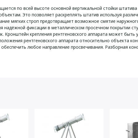
ещается по всей высоте основной вертикальной стойки штатива
 объектам. Это позволяет раскреплять штатив используя различ
ание мягких строп предотвращает возможное смятие наружног
я надёжной фиксации в металлическом просечном покрытии ступ
к. Кронштейн крепления рентгеновского аппарата может быть у
 положения рентгеновского аппарата относительно объекта ко
обеспечить любое направление просвечивания. Разборная конст
 характеристики Штатив 
кт поставки Штатив АРИОН
йста, оставьте Ваши контактные данные
Кол-во, шт
1
рата, мм