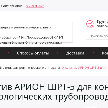
Сайт обновлён
5 июня 2026
Кругл
заяво
поверка и ремонт измерительных
 лабораторий НК. Производство УЗК ПЭП.
гующим фирмам. Оплата после поставки.
Способы оплаты
Доставка
Ко
тативы для рентгеновского аппарата
Штатив АРИОН ШРТ-5 для к
ив АРИОН ШРТ-5 для ко
ологических трубопрово