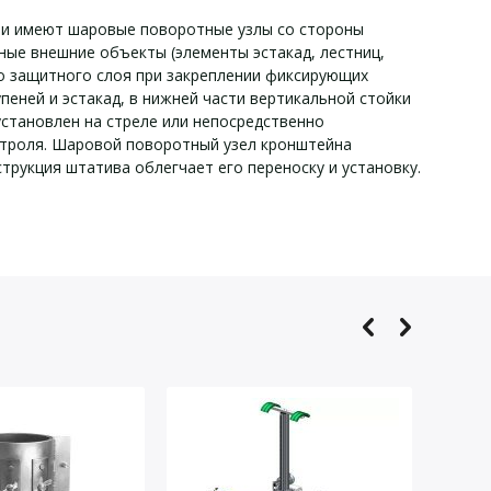
 и имеют шаровые поворотные узлы со стороны
ные внешние объекты (элементы эстакад, лестниц,
о защитного слоя при закреплении фиксирующих
еней и эстакад, в нижней части вертикальной стойки
становлен на стреле или непосредственно
нтроля. Шаровой поворотный узел кронштейна
рукция штатива облегчает его переноску и установку.
АРИОН ШРТ-5:
 ШРТ-5:
Сталь, алюминий
10
1625
830
985 ÷ 1665
14