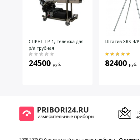
Даю согласие на
обработку персональных данных
.
 для
СПРУТ ТР-1, тележка для
Штатив XRS-4/
жный
р/а трубная
24500
82400
руб.
руб.
П
но
О компа
2009-2025 © Комплексный поставщик приборов