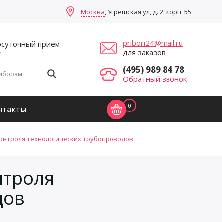
Москва
, Угрешская ул, д. 2, корп. 55
pribori24@mail.ru
осуточный прием
для заказов
к
(495) 989 84 78
Обратный звонок
0
нтакты
онтроля технологических трубопроводов
нтроля
дов