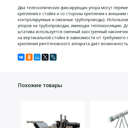
Два телескопических фиксирующих упора могут перем
крепления к стойке и со стороны крепления к внешним
контролируемые и смежные трубопроводы). Использов
упоров на трубопроводах, имеющих теплоизоляцию. Дл
штатива используется сменный заострённый наконечни
на вертикальной стойке в зависимости от требуемого
крепления рентгеновского аппарата даёт возможность 
Технические
Компле
Задать вопрос
Для того, что бы наш специалист связался с Вами, пожалу
Материал штатива
Наименование
Похожие товары
Грузоподъемность штатива, кг
Штатив трубный «АРИОН ШРТ-5»
Высота вертикальной стойки штатива, мм
Длина стрелы позиционирования рентгеновского аппа
Диапазон длины фиксирующих упоров, мм
Масса комплекта, кг