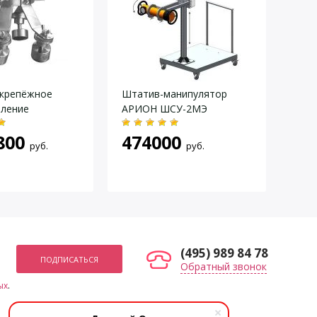
 крепёжное
Штатив-манипулятор
СПР
бление
АРИОН ШСУ-2МЭ
тре
рент
800
474000
руб.
руб.
20
(495) 989 84 78
Обратный звонок
ых
.
Мы в социальных сетях