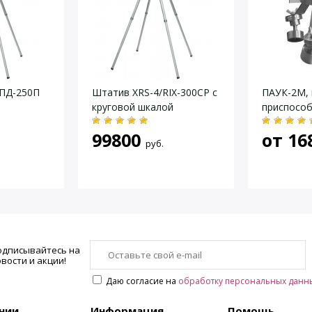
РПД-250П
Штатив XRS-4/RIX-300CP с
ПАУК-2М,
круговой шкалой
приспосо
99800
от
16
руб.
одписывайтесь на
вости и акции!
Даю согласие на
обработку персональных данн
нии
Информация
Помощь