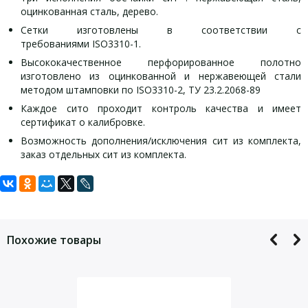
оцинкованная сталь, дерево.
Сетки изготовлены в соответствии с
требованиями ISO3310-1.
Высококачественное перфорированное полотно
изготовлено из оцинкованной и нержавеющей стали
методом штамповки по ISO3310-2, ТУ 23.2.2068-89
Каждое сито проходит контроль качества и имеет
сертификат о калибровке.
Возможность дополнения/исключения сит из комплекта,
заказ отдельных сит из комплекта.
Задать вопрос
Параметр
Значение
Размер ячейки, мм
0,2
Для того, что бы наш специалист связался с Вами, пожалуйста,
оставьте Ваши контактные данные
Тип просеивающего элемента
Сетка
Похожие товары
Материал просеивающего элемента
Латунь
Размер обечайки, мм
300
Высота обечайки, мм
75
Вес, кг, не более
0,55