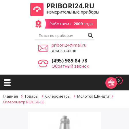
Работаем с
2009
года.
pribori24@mail.ru
для заказов
(495) 989 84 78
Обратный звонок
0
Главная
Товары
Склерометры
Молоток Шмидта
Склерометр RGK SK-60