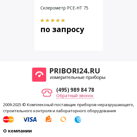
Статическое трение бегунка
0,65N ~ 0,15N
Склерометр PCE-HT 75
Радиус сферы индентора
25 мм ±1 мм
Средняя сила отскока на стальной
80 ±2 условные
наковальне
единицы
по запросу
Размеры
54×280 мм
Вес
1 кг
(495) 989 84 78
Обратный звонок
2009-2025 © Комплексный поставщик приборов неразрушающего,
строительного контроля и лабораторного оборудования
О компании