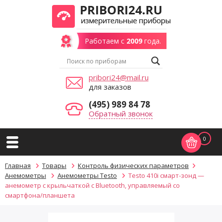
Работаем с
2009
года.
pribori24@mail.ru
для заказов
(495) 989 84 78
Обратный звонок
0
Главная
Товары
Контроль физических параметров
Анемометры
Анемометры Testo
Testo 410i смарт-зонд —
анемометр с крыльчаткой с Bluetooth, управляемый со
смартфона/планшета