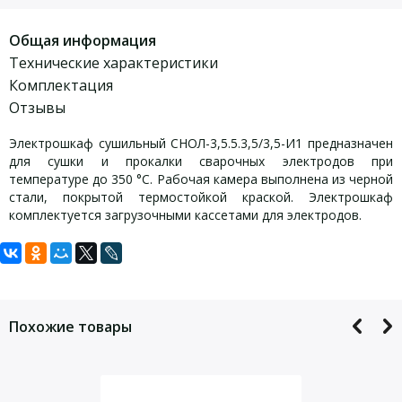
Общая информация
Технические характеристики
Комплектация
Отзывы
Электрошкаф сушильный СНОЛ-3,5.5.3,5/3,5-И1 предназначен
для сушки и прокалки сварочных электродов при
температуре до 350 °С. Рабочая камера выполнена из черной
стали, покрытой термостойкой краской. Электрошкаф
комплектуется загрузочными кассетами для электродов.
Задать вопрос
Технические характеристики
Дополнительные
опции СНОЛ-3,5.5.3,5/3,5-И1:
СНОЛ-3,5.5.3,5/3,5-И1:
Для того, что бы наш специалист связался с Вами, пожалуйста,
оставьте Ваши контактные данные
РЕГУЛЯТОР ТЕМПЕРАТУРЫ С ВОЗМОЖНОСТЬЮ ЗАДАНИЯ
Похожие товары
Номинальная мощность, кВт, не более
4
ПРОГРАММ.
ПИД-регулятор с электронным самописцем и
Напряжение питающей сети, В
220
графическим дисплеем для сушильных шкафов, и
Номинальная частота, Гц
50
лабораторных печей. Отображает на дисплее заданную и
Число фаз
1
текущую температуру, а так же график изменения