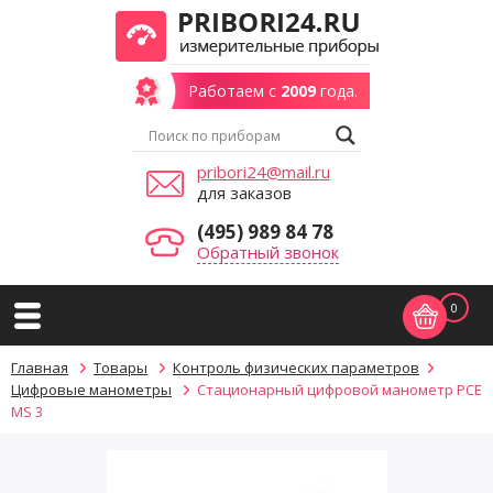
Работаем с
2009
года.
pribori24@mail.ru
для заказов
(495) 989 84 78
Обратный звонок
0
Главная
Товары
Контроль физических параметров
Цифровые манометры
Стационарный цифровой манометр PCE
MS 3