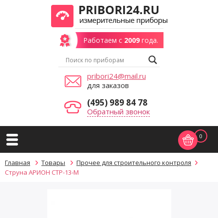
Работаем с
2009
года.
pribori24@mail.ru
для заказов
(495) 989 84 78
Обратный звонок
0
Главная
Товары
Прочее для строительного контроля
Струна АРИОН СТР-13-М