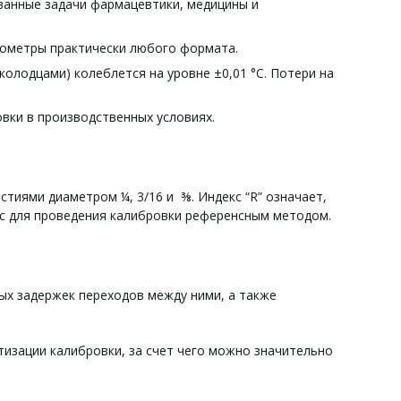
ованные задачи фармацевтики, медицины и
мометры практически любого формата.
колодцами) колеблется на уровне ±0,01 °C. Потери на
овки в производственных условиях.
тиями диаметром ¼, 3/16 и ⅜. Индекс “R” означает,
йс для проведения калибровки референсным методом.
ых задержек переходов между ними, а также
изации калибровки, за счет чего можно значительно