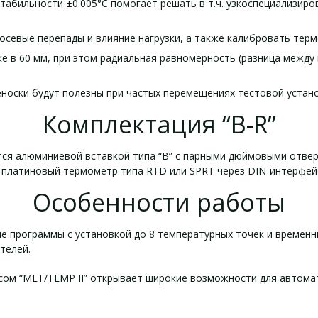
стабильности ±0.005°C помогает решать в т.ч. узкоспециализир
осевые перепады и влияние нагрузки, а также калибровать тер
е в 60 мм, при этом радиальная равномерность (разница между 
реноски будут полезны при частых перемещениях тестовой устан
Комплектация “B-R”
ся алюминиевой вставкой типа “B” с парными дюймовыми отверс
й платиновый термометр типа RTD или SPRT через DIN-интерфе
Особенности работы
е программы с установкой до 8 температурных точек и временн
телей.
ом “MET/TEMP II” открывает широкие возможности для автомат