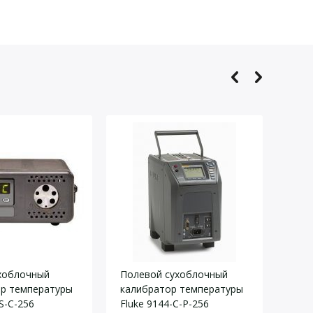
71-B-R-256:
R-256:
хоблочный
Полевой сухоблочный
Вста
р температуры
калибратор температуры
для 
S-C-256
Fluke 9144-C-P-256
кали