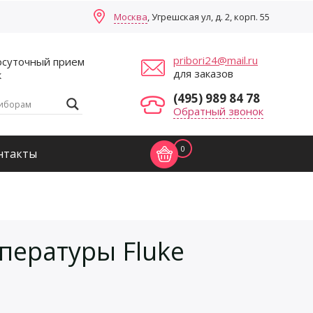
Москва
, Угрешская ул, д. 2, корп. 55
pribori24@mail.ru
осуточный прием
для заказов
к
(495) 989 84 78
Обратный звонок
0
нтакты
пературы Fluke