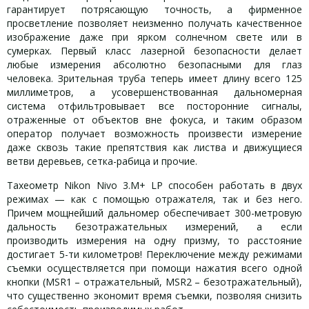
гарантирует потрясающую точность, а фирменное
просветление позволяет неизменно получать качественное
изображение даже при ярком солнечном свете или в
сумерках. Первый класс лазерной безопасности делает
любые измерения абсолютно безопасными для глаз
человека. Зрительная труба теперь имеет длину всего 125
миллиметров, а усовершенствованная дальномерная
система отфильтровывает все посторонние сигналы,
отраженные от объектов вне фокуса, и таким образом
оператор получает возможность произвести измерение
даже сквозь такие препятствия как листва и движущиеся
ветви деревьев, сетка-рабица и прочие.
Тахеометр Nikon Nivo 3.M+ LP способен работать в двух
режимах — как с помощью отражателя, так и без него.
Причем мощнейший дальномер обеспечивает 300-метровую
дальность безотражательных измерений, а если
производить измерения на одну призму, то расстояние
достигает 5-ти километров! Переключение между режимами
съемки осуществляется при помощи нажатия всего одной
кнопки (MSR1 – отражательный, MSR2 – безотражательный),
что существенно экономит время съемки, позволяя снизить