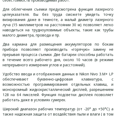
себестоимость производимых работ.
Для облегчения съемки предусмотрена функция лазерного
целеуказателя. Вы без труда сможете увидеть точку
визирования даже в темноте, а малый диаметр лазерного
луча (15 миллиметров на расстоянии 30 м) позволяет легко
наводиться на трудноуловимые объекты, такие как трубы
малого диаметра, провода и пр.
Два кармана для размещения аккумуляторов по бокам
прибора позволяют производить «горячую» замену не
прерывая процесса съемки. Две батареи способны работать
в течение всего рабочего дня, около 10 часов (в режиме
непрерывного измерения углов и расстояний).
Удобство ввода и отображения данных в Nikon Nivo 3.M+ LP
обеспечивают буквенно-цифровая клавиатура, с
возможностью программирования отдельных клавиш, и
монохромный жидкокристаллический дисплей, разрешением
128 на 64 пикселей. Функция подсветки дисплея позволяет
работать даже в условиях сумерек.
Широкий диапазон рабочих температур (от -20° до +50°С) а
также надежная защита от воздействия пыли и влаги ( в том