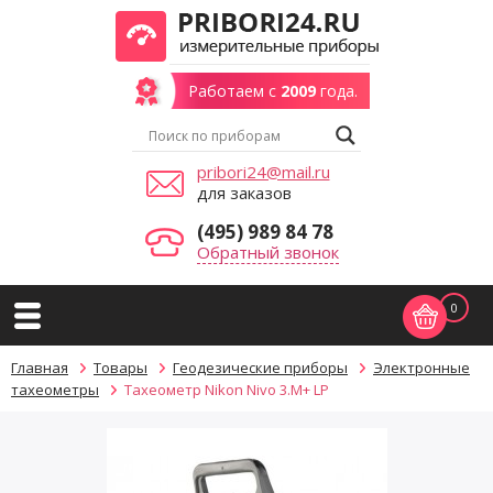
Работаем с
2009
года.
pribori24@mail.ru
для заказов
(495) 989 84 78
Обратный звонок
0
Главная
Товары
Геодезические приборы
Электронные
тахеометры
Тахеометр Nikon Nivo 3.M+ LP