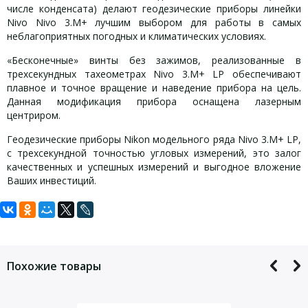
числе конденсата) делают геодезические приборы линейки
Nivo Nivo 3.M+ лучшим выбором для работы в самых
неблагоприятных погодных и климатических условиях.
«Бесконечные» винты без зажимов, реализованные в
трехсекундных тахеометрах Nivo 3.M+ LP обеспечивают
плавное и точное вращение и наведение прибора на цель.
Данная модификация прибора оснащена лазерным
центриром.
Геодезические приборы Nikon модельного ряда Nivo 3.M+ LP,
с трехсекундной точностью угловых измерений, это залог
качественных и успешных измерений и выгодное вложение
Ваших инвестиций.
Задать вопрос
Стандартная комплектация:
Дальность измерений без
500 м
отражателя
Для того, что бы наш специалист связался с Вами, пожалуйста,
электронный тахеометр Nikon Nivo 3.M+ LP,
Дальность измерений на 1
оставьте Ваши контактные данные
3000 м
трегер,
призму
Похожие товары
Дальность измерений на
2 аккумулятора 1S2P,
до 270 м
отражающую пленку
зарядное устройство,
Точность измерения углов
3″