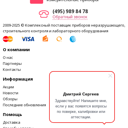
Диаметр объектива
50 мм
Лазерный центрир
(495) 989 84 78
есть, 4 уровня яркости
Обратный звонок
Увеличение оптического
3x
центрира
2009-2025 © Комплексный поставщик приборов неразрушающего,
Целеуказатель
Коаксиальный, красный
строительного контроля и лабораторного оборудования
Тип компенсатора
Двухосевой
Метод работы
Жидкостно-электрический
компенсатора
О компании
Диапазон работы
±3,5′
О нас
компенсатора
Партнеры
Изображение
Прямое
Контакты
Метод определения
Абсолютное считывание
отсчета
Информация
Разрешающая способность
3″
Акции
10 ч. (непрерывные
Новости
Дмитрий Сергеев
измерения расстояний и
Обзоры
Здравствуйте! Напишите мне,
углов)
Период работы без
Последние обновления
если у вас появятся вопросы
26 ч. (измерения расстояний
подзарядки батареи
по поверке, калибровки или
и углов каждые 30 сек)
Помощь
аттестации.
31 ч. (непрерывные
Доставка
измерения углов)