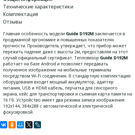
Технические характеристики
Комплектация
Отзывы
Главная особенность модели
Guide D192M
заключается в
продуманной эргономике и повышенных показателях
прочности. Производитель утверждает, что прибор может
пережить падение даже с высоты 2м, предоставляя на этот
случай официальный сертификат. Тепловизор
Guide D192M
работает на базе Android и позволяет передавать
полученное изображение на мобильные терминалы
посредством Wi-Fi соединения. В стандартную комплектацию
оборудования входит мощный аккумулятор, адаптер
питания, USB и HDMI кабель, перчатка для сенсорного
экрана, кейс для транспортировки и съемная карта памяти на
16 Гб. Устройство имеет два режима записи изображения:
192х144, 384х288 с автоматической и электрической
фокусировкой.
Задать вопрос
Технические характеристики Guide
Комплект поставки Guide D192M: