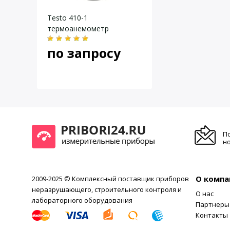
Диапазон измерений
0 … 100 %
Testo 410-1
Погрешность
±2.5 % от
термоанемометр
Разрешение
±0.1 % от
по запросу
Диапазон измерений
0.4 … 20 м
Погрешность
±(0.2 м/с 
Разрешение
0.1 м/с
П
но
О компа
2009-2025 © Комплексный поставщик приборов
неразрушающего, строительного контроля и
О нас
лабораторного оборудования
Партнеры
Контакты