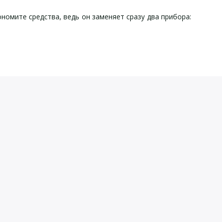
номите средства, ведь он заменяет сразу два прибора:
 410-2:
-2:
ческая поверка анемометра testo 410-2 / Анемометр с
руководство по эксплуатации для анемометр testo 410-2 /