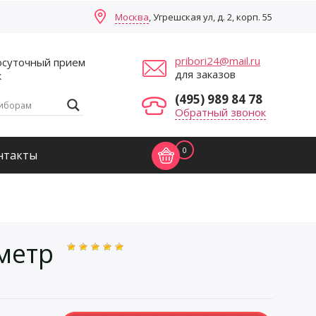
Москва
, Угрешская ул, д. 2, корп. 55
pribori24@mail.ru
осуточный прием
для заказов
к
(495) 989 84 78
Обратный звонок
0
нтакты
метр