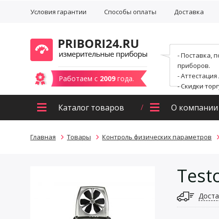
Условия гарантии
Способы оплаты
Доставка
- Поставка, 
приборов.
- Аттестация
Работаем с
2009
года.
- Скидки тор
Каталог товаров
О компании
Главная
Товары
Контроль физических параметров
Test
Доста