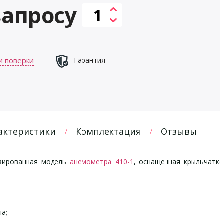
запросу
и поверки
Гарантия
актеристики
Комплектация
Отзывы
изированная модель
анемометра 410-1
, оснащенная крыльчат
а;