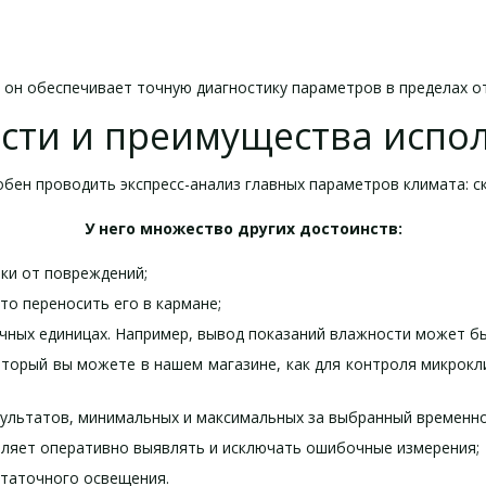
он обеспечивает точную диагностику параметров в пределах от 
сти и преимущества испо
бен проводить экспресс-анализ главных параметров климата: с
У него множество других достоинств:
ки от повреждений;
о переносить его в кармане;
ных единицах. Например, вывод показаний влажности может быт
который вы можете в нашем магазине, как для контроля микрокл
зультатов, минимальных и максимальных за выбранный временн
оляет оперативно выявлять и исключать ошибочные измерения;
статочного освещения.