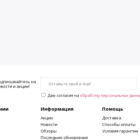
 относительной влажности
носительной влажности (5 … 95 % относительной влажности)
носительной влажности
Тип зонда Крыльчатка
/с
+ 2% от изм. знач.)
одписывайтесь на
вости и акции!
Даю согласие на
обработку персональных данн
нии
Информация
Помощь
Акции
Доставка
Новости
Способы оплаты
Обзоры
Условия гарантии
Последние обновления