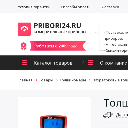
Условия гарантии
Способы оплаты
Доставка
- Поставка, 
приборов.
- Аттестация
Работаем с
2009
года.
- Скидки тор
Каталог товаров
О компании
Главная
Товары
Толщиномеры
Вихретоковые то
Толщ
Доста