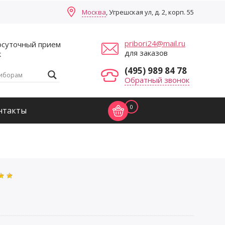
Москва
, Угрешская ул, д. 2, корп. 55
pribori24@mail.ru
осуточный прием
для заказов
к
(495) 989 84 78
Обратный звонок
0
нтакты