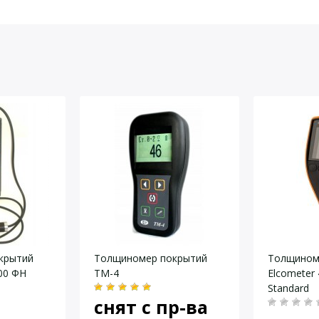
Комплект поставки:
йста, оставьте Ваши контактные данные
крытий
Толщиномер покрытий
Толщином
00 ФН
ТМ-4
Elcometer
Standard
снят с пр-ва