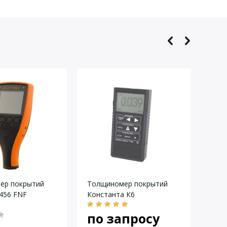
0.15
v
0…40°С / 10-95% при 30°С
2500
2 х ААА/1,5
v
ер покрытий
Толщиномер покрытий
Ульт
 456 FNF
Константа К6
тол
по запросу
75