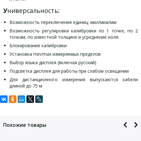
У
ниверсальность:
Возможность переключения единиц: мил/мкм/мм
Возможность регулировки калибровки по 1 точке, по 2
точкам, по известной толщине и усреднение ноля
Блокирование калибровки
Установка min/max измеряемых пределов
Выбор языка дисплея (включая русский)
Подсветка дисплея для работы при слабом освещении
Для дистанционного измерения выпускаются кабели
длиной до 75 м
Задать вопрос
Комплект поставки PosiTector 6000 F1
Технические характеристики
PosiTector 6000 F1 Basic:
Basic:
Для того, что бы наш специалист связался с Вами, пожалуйста,
оставьте Ваши контактные данные
прибор с датчиком,
Похожие товары
Диапазон измерений
0 — 1500 мкм
нейлоновая сумка,
Основание
сталь, чугун (любое магнитное)