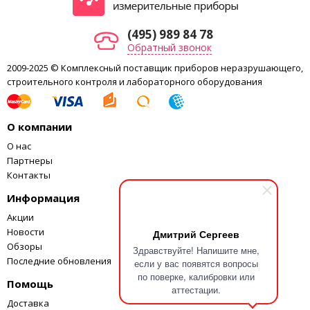
Сыктывкар, Таганрог, Тамбов, Тверь, Тобольск, Тольятти,
Томск, Тула, Тюмень, Ульяновск, Уфа, Ханты-Мансийск,
(495) 989 84 78
Чебоксары, Челябинск, Череповец, Элиста, Ярославль и
другие города.
Обратный звонок
2009-2025 © Комплексный поставщик приборов неразрушающего,
Цена PosiTector 6000 F1 Basic соответствует цене
строительного контроля и лабораторного оборудования
производителя. Для того чтобы купить PosiTector 6000 F1
Basic , необходимо в произвольной форме прислать
заявку на электронную почту
info@analytprom.ru
или
О компании
позвонить нам по телефонам, указанных в
контактах
.
О нас
.
Партнеры
Контакты
Информация
Акции
Новости
Дмитрий Сергеев
Обзоры
Здравствуйте! Напишите мне,
Последние обновления
если у вас появятся вопросы
по поверке, калибровки или
Помощь
аттестации.
Доставка