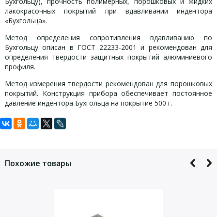
Бухгольцу), прочность полимерных, порошковых и жидких
лакокрасочных покрытий при вдавливании индентора
«Бухгольца».
Метод определения сопротивления вдавливанию по
Бухгольцу описан в ГОСТ 22233-2001 и рекомендован для
определения твердости защитных покрытий алюминиевого
профиля.
Метод измерения твердости рекомендован для порошковых
покрытий. Конструкция прибора обеспечивает постоянное
давление индентора Бухгольца на покрытие 500 г.
Задать вопрос
Комплект поставки ТБ-201 «Стандарт»:
Технические характеристики
ТБ-201
«Стандарт»:
Для того, что бы наш специалист связался с Вами, пожалуйста,
Твердомер Бухгольца ТБ-201:
1 шт.
оставьте Ваши контактные данные
Похожие товары
— диаметр 30±0,1 мм
Шаблон для определения отметки вдавливания:
1 шт.
Индентор:
— угол заточки 60±2°
Упаковка (пластиковый кейс):
1 шт.
— ширина 5±0,1 мм
Руководство по эксплуатации:
1 экз.
Усилие
500 ±5 г
прижима: