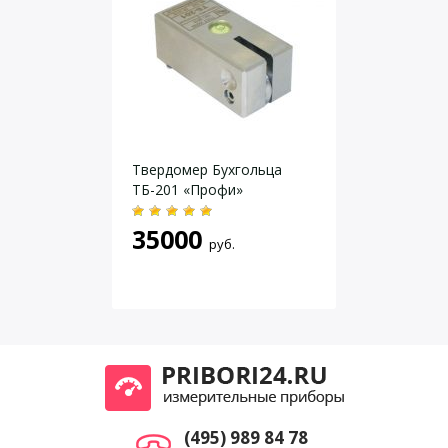
В (Бухгольц) =100/L, где L – измеренное
Определение
значение длины вдавливания в мм. Диапазон
твердости:
твердости по Бухгольцу 59-125
Габаритные
90х45х40 мм
размеры:
Вес:
1000±5 г
Даю согласие на
обработку персональных данных
.
Твердомер Бухгольца
ТБ-201 «Профи»
35000
руб.
(495) 989 84 78