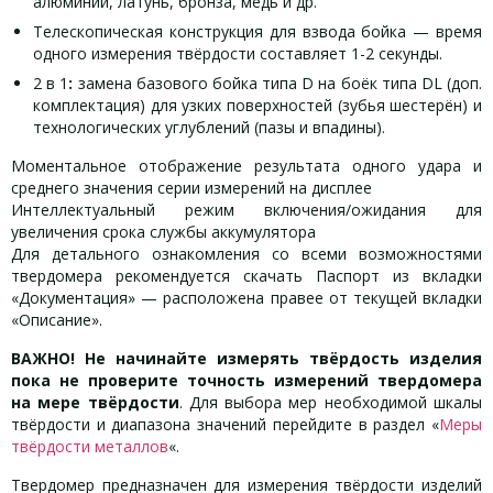
алюминий, латунь, бронза, медь и др.
Телескопическая конструкция для взвода бойка — время
одного измерения твёрдости составляет 1-2 секунды.
2 в 1
:
замена базового бойка типа D на боёк типа DL (доп.
комплектация) для узких поверхностей (зубья шестерён) и
технологических углублений (пазы и впадины).
Моментальное отображение результата одного удара и
среднего значения серии измерений на дисплее
Интеллектуальный режим включения/ожидания для
увеличения срока службы аккумулятора
Для детального ознакомления со всеми возможностями
твердомера рекомендуется скачать Паспорт из вкладки
«Документация» — расположена правее от текущей вкладки
«Описание».
ВАЖНО! Не начинайте измерять твёрдость изделия
пока не проверите точность измерений твердомера
на мере твёрдости
. Для выбора мер необходимой шкалы
твёрдости и диапазона значений перейдите в раздел «
Меры
твёрдости металлов
«.
Твердомер предназначен для измерения твёрдости изделий