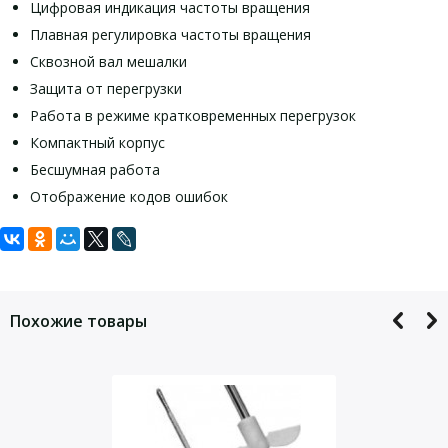
Цифровая индикация частоты вращения
Плавная регулировка частоты вращения
Сквозной вал мешалки
Защита от перегрузки
Работа в режиме кратковременных перегрузок
Компактный корпус
Бесшумная работа
Отображение кодов ошибок
Задать вопрос
Технические характеристики:
Для того, что бы наш специалист связался с Вами, пожалуйста,
Макс. Объем (H2O)
100 л
оставьте Ваши контактные данные
7 сегментная диодная
Похожие товары
Индикатор скорости
линия
Диапазон вращающего момента
0/6 — 2000 об/мин
Вязкость
100000 мПас
Разрешенное время во вкл.
100 %
состоянии