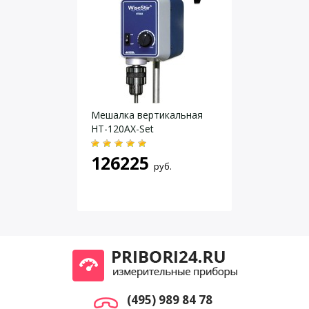
вращения вала
Точность поддержания
±2% до 2000 об/мин; ±2,5%
скорости вращения
свыше 2000 об/мин
высококонтрастный LCD
Дисплей
дисплей с подсветкой
Даю согласие на
обработку персональных данных
.
Разрядность дисплея
1 об/мин, 1 мин
Таймер
99 ч 59 мин
Мешалка вертикальная
Шаг установки таймера
1 мин
HТ-120AХ-Set
Максимальный крутящий
200 н/см
момент
126225
руб.
Максимальный диаметр вала
10 мм
мешалки
Максимальная длина вала
700 мм
мешалки
Материал корпуса
алюминий и пластик
сталь, покрытая
Материал основания штатива
порошковой краской
Материал стойки
нержавеющая сталь
Габаритные размеры /вместе с
(495) 989 84 78
80 х 205/309 х 245/800 мм