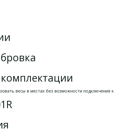
ии
ибровка
й комплектации
ьзовать весы в местах без возможности подключения к
01R
ия