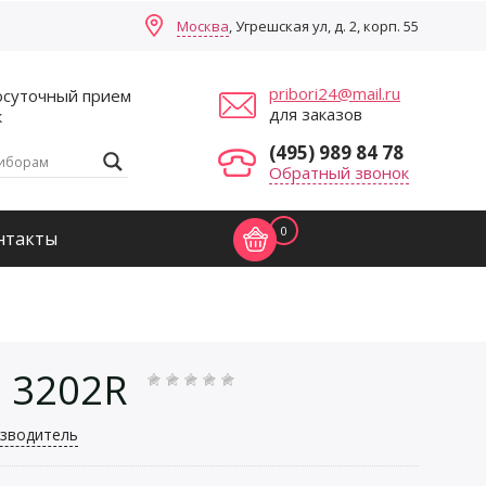
Москва
, Угрешская ул, д. 2, корп. 55
pribori24@mail.ru
осуточный прием
для заказов
к
(495) 989 84 78
Обратный звонок
0
нтакты
 3202R
зводитель