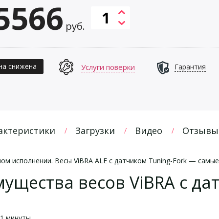
5566
руб.
на снижена
Услуги поверки
Гарантия
актеристики
Загрузки
Видео
Отзывы
ом исполнении. Весы ViBRA ALE с датчиком Tuning-Fork — самы
щества весов ViBRA с дат
 1 минуты