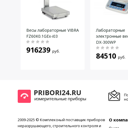
Габариты (ШхГхВ)
192 x 265 x 86 мм
Вес
≈ 3.3 кг
Даю согласие на
обработку персональных данных
.
Поверка
Включена в стоимость
Производство
Сделано в Японии
IBRA
Весы лабораторные VIBRA
Лабораторные
Гарантия
Гарантия 7 лет
FZ60K0.1GEx-i03
электронные в
DX-300WP
916239
руб.
84510
руб.
П
но
О компа
2009-2025 © Комплексный поставщик приборов
неразрушающего, строительного контроля и