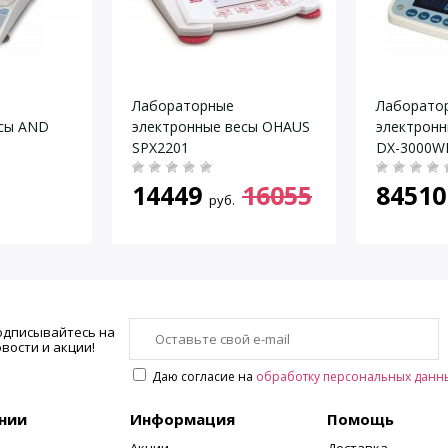
Лабораторные
Лаборато
есы AND
электронные весы OHAUS
электрон
SPX2201
DX-3000W
14449
16055
84510
руб.
одписывайтесь на
вости и акции!
Даю согласие на
обработку персональных данн
нии
Информация
Помощь