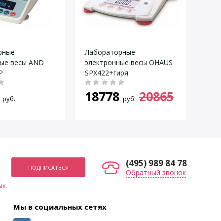
рные
Лабораторные
Лаб
ные весы AND
электронные весы OHAUS
эле
P
SPX422+гиря
EX42
18778
20865
26
руб.
руб.
20
(495) 989 84 78
Обратный звонок
ых
.
Мы в социальных сетях