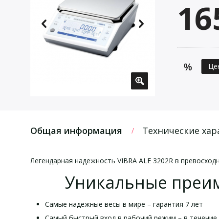
16
Це
Общая информация
Технические хар
Легендарная надежность VIBRA ALE 3202R в превосходн
Уникальные преиму
Самые надежные весы в мире – гарантия 7 лет
Самый быстрый вход в рабочий режим – в течение