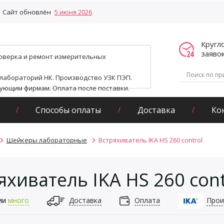
Сайт обновлён
5 июня 2026
Кругл
заяво
поверка и ремонт измерительных
 лабораторий НК. Производство УЗК ПЭП.
гующим фирмам. Оплата после поставки.
Способы оплаты
Доставка
Ко
Шейкеры лабораторные
Встряхиватель IKA HS 260 control
яхиватель IKA HS 260 cont
ии
много
Доставка
Оплата
Прои