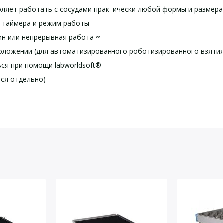
ляет работать с сосудами практически любой формы и размера
 таймера и режим работы
мин или непрерывная работа ∞
оложении (для автоматизированного роботизированного взятия
ся при помощи labworldsoft®
тся отдельно)
йста, оставьте Ваши контактные данные
но-поступат.
0 rpm
тор