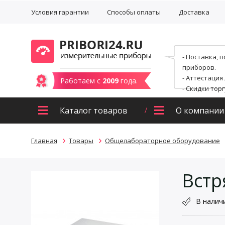
Условия гарантии
Способы оплаты
Доставка
- Поставка, 
приборов.
- Аттестация
Работаем с
2009
года.
- Скидки тор
Каталог товаров
О компании
Главная
Товары
Общелабораторное оборудование
Встр
В налич