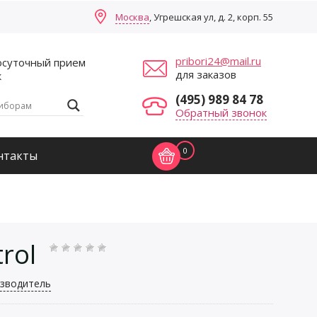
Москва
, Угрешская ул, д. 2, корп. 55
pribori24@mail.ru
осуточный прием
для заказов
к
(495) 989 84 78
Обратный звонок
0
нтакты
rol
зводитель