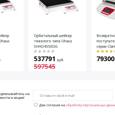
тор
 min
по таймеру и непрерывная работа
0 x 420 mm
ейкер
Орбитальный шейкер
Возвратно
Ohaus
тяжелого типа Ohaus
поступате
C
SHHD4550DG
серии Clar
платформ
537791
79300
.
руб.
597545
0 / 100 — 120 V
одписывайтесь на
вости и акции!
Даю согласие на
обработку персональных данн