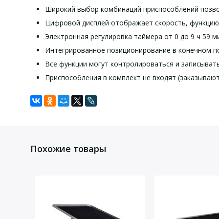
Широкий выбор комбинаций приспособлений позво
Цифровой дисплей отображает скорость, функцию
Электронная регулировка таймера от 0 до 9 ч 59 
Интегрированное позиционирование в конечном п
Все функции могут контролироваться и записывать
Приспособления в комплект не входят (заказываю
Задать вопрос
Технические характеристики:
Для того, что бы наш специалист связался с Вами, пожалу
Траектория встряхивания
возврат
Похожие товары
Диаметр орбиты
20 mm
Макс. встряхиваемый вес (с платформой)
7.5 kg
Потребляемая мощность привода
45 W
Производимая мощность привода
10 W
Разрешенное время во вкл. состоянии
100 %
Диапазон вращающего момента
10 — 30
Индикатор скорости
ЖК мони