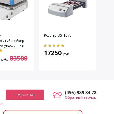
-
Роллер US-1075
Ворт
льный шейкер
Ohau
ity (пружинная
17250
30
а)
руб.
83500
руб.
(495) 989 84 78
Обратный звонок
ых
.