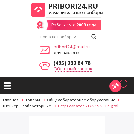
Работаем с
2009
года.
pribori24@mail.ru
для заказов
(495) 989 84 78
Обратный звонок
0
Главная
Товары
Общелабораторное оборудование
Шейкеры лабораторные
Встряхиватель IKA KS 501 digital