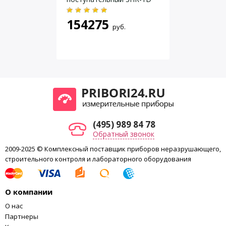
времени
Работа по таймеру и
Режим работы
154275
непрерывная работа
руб.
Фиксация подвижных частей на
нет
встряхивателе
Размеры
505 x 120 x 585 mm
Вес
26 kg
Допустимая температура
5 — 50 °C
окружающей среды
Допустимая относительная
80 %
влажность
Класс защиты согласно DIN EN
(495) 989 84 78
IP 21
60529
Обратный звонок
Разъем RS 232
нет
2009-2025 © Комплексный поставщик приборов неразрушающего,
Аналоговый выход
нет
строительного контроля и лабораторного оборудования
Напряжение
230 / 115 / 100 V
Частота
50/60 Hz
Потребляемая мощность
74 W
О компании
О нас
Партнеры