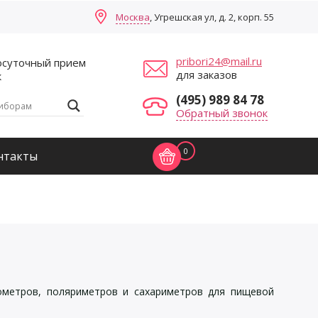
Москва
, Угрешская ул, д. 2, корп. 55
pribori24@mail.ru
осуточный прием
для заказов
к
(495) 989 84 78
Обратный звонок
0
нтакты
тометров, поляриметров и сахариметров для пищевой