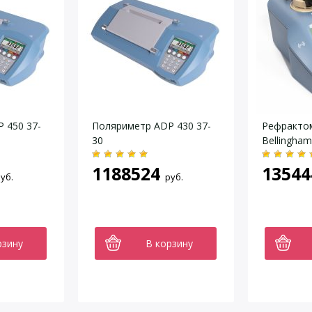
 450 37-
Поляриметр ADP 430 37-
Рефракто
30
Bellingham
1188524
13544
уб.
руб.
рзину
В корзину