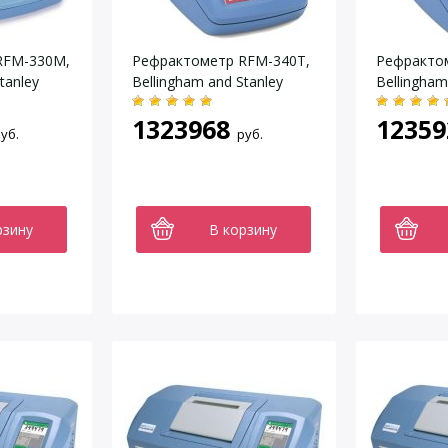
RFM-330M,
Рефрактометр RFM-340T,
Рефракто
tanley
Bellingham and Stanley
Bellingham
1323968
12359
уб.
руб.
рзину
В корзину