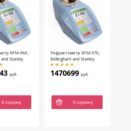
метр RFM-960,
Рефрактометр RFM-970,
 and Stanley
Bellingham and Stanley
43
1470699
руб.
руб.
В корзину
В корзину