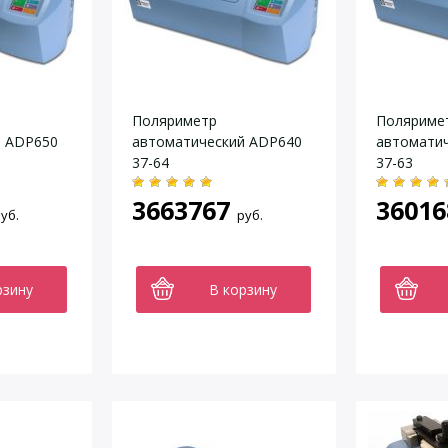
Поляриметр
Поляриме
й ADP650
автоматический ADP640
автомати
37-64
37-63
3663767
36016
уб.
руб.
рзину
В корзину