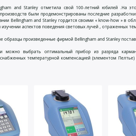
ingham and Stanley отметила свой 100-летний юбилей .На э
 производств были продемонстрированы последние разработки
ании Bellingham and Stanley гордится своими « know-how » в о
 изучении аспектов поведения световых лучей , отраженных т
 образцы произведенные фирмой Bellingham and Stanley поставл
ли можно выбрать оптимальный прибор из разряда карман
снабженных температурной компенсацией (элементом Пелтье)