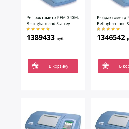
Рефрактометр RFM-340M,
Рефрактометр 
Bellingham and Stanley
Bellingham and S
1389433
1346542
руб.
р
В корзину
В ко