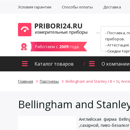
Условия гарантии
Способы оплаты
Доставка
- Поставка, 
приборов.
- Аттестация
Работаем с
2009
года.
- Скидки тор
Каталог товаров
О компании
Главная
Партнеры
Bellingham and Stanley ( B + S), Англ
Bellingham and Stanley
Английская фирма Belli
,сахарной, пиво-безалко