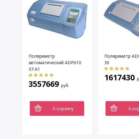
Поляриметр
Поляриметр ADP
автоматический ADP610
30
37-61
1617430
р
3557669
руб.
В корзину
В ко