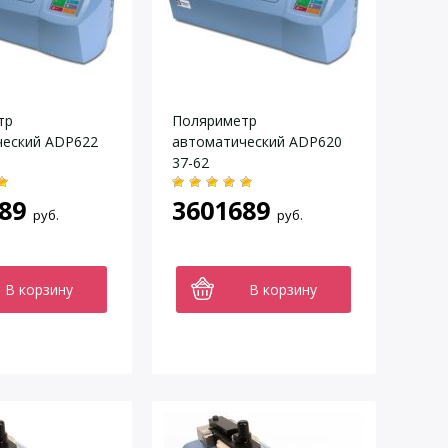
тр
Поляриметр
ческий ADP622
автоматический ADP620
37-62
89
3601689
руб.
руб.
В корзину
В корзину