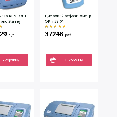
метр RFM-330T,
Цифровой рефрактометр
 and Stanley
OPTi 38-01
29
37248
руб.
руб.
В корзину
В корзину