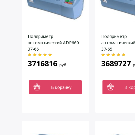
Поляриметр
Поляриметр
автоматический ADP660
автоматически
37-66
37-65
3716816
3689727
руб.
р
В корзину
В ко