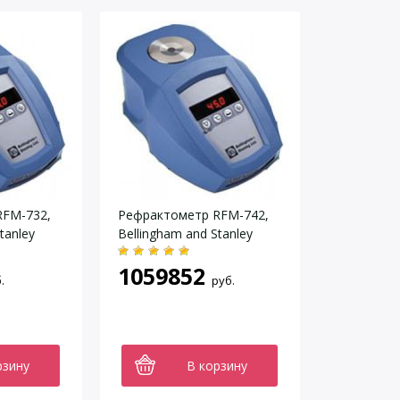
RFM-732,
Рефрактометр RFM-742,
tanley
Bellingham and Stanley
1059852
.
руб.
рзину
В корзину