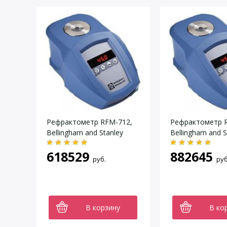
Рефрактометр RFM-712,
Рефрактометр 
Bellingham and Stanley
Bellingham and S
618529
882645
руб.
руб
В корзину
В ко