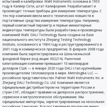
испытаний и калибровки. Wahl Instruments основана в 1953
году в Калвер-Сити, штат Калифорния. Разрабатывает и
производит точные приборы для измерения температуры. С
тех пор компания ввела много технических новшеств в
портативные средства измерения температуры. Например,
первый компактный пирометр и первые миниатюрные
индикаторы температуры были разработаны и произведены
компанией Wahl. DALI Technology была создана на базе
национального института Zhejiang Testing Technology
Institute, основанного в 1984 году и реструктурированного в
2001 году в коммерческое предприятие. В феврале 2008 года
компания была зарегистрирована на Шэньчжэньской
фондовой бирже (код акции: 002214). Рыночная
капитализация компании превышает 10 миллиардов
долларов США — в январе 2020 года DALI стал крупнейшим
производителем тепловизоров в мире. Metrologika LLC —
российское представительство Palmer Wahl Instruments Inc. и
Zhejiang DALI Technology Co. Ltd. Компания является
официальным дистрибьютером на территории России и
стран СНГ, обладает правами на дилерское распространение,
сервисное и метрологическое обслуживание. Мы
официальные импортеры, зарегистрированные на нескольких
российских таможнях. Вся поставляемая продукция имеет