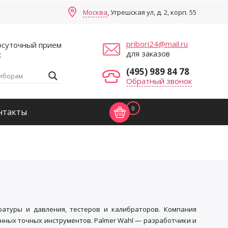
Москва
, Угрешская ул, д. 2, корп. 55
pribori24@mail.ru
осуточный прием
для заказов
к
(495) 989 84 78
Обратный звонок
0
нтакты
атуры и давления, тестеров и калибраторов. Компания
нных точных инструментов. Palmer Wahl — разработчики и