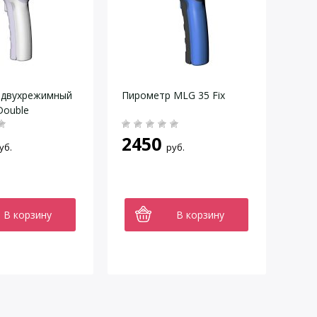
 двухрежимный
Пирометр MLG 35 Fix
Double
2450
уб.
руб.
В корзину
В корзину