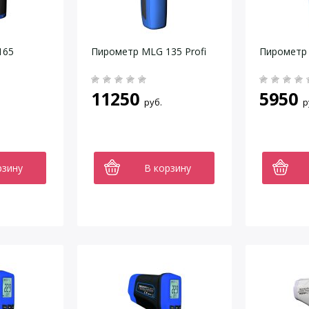
165
Пирометр MLG 135 Profi
Пирометр 
11250
5950
руб.
р
рзину
В корзину