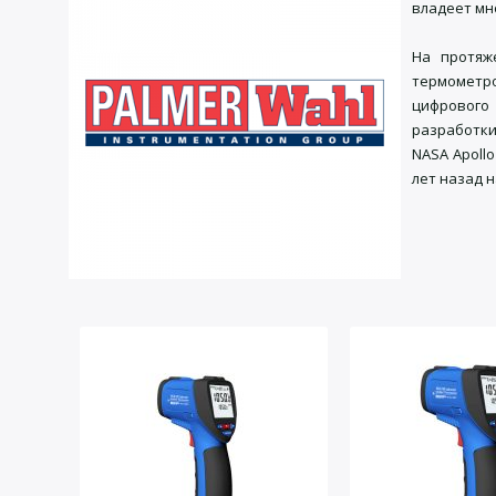
владеет мн
На протяж
термометр
цифрового
разработки
NASA Apoll
лет назад 