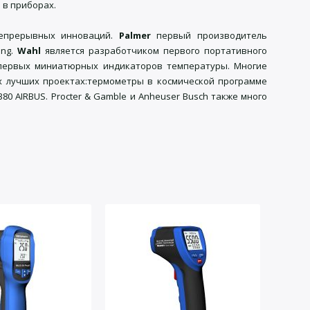
 в приборах.
непрерывных инноваций.
Palmer
первый производитель
ing.
Wahl
является разработчиком первого портативного
 первых миниатюрных индикаторов температуры. Многие
х лучших проектах:термометры в космической программе
80 AIRBUS.
Procter & Gamble и Anheuser Busch также много