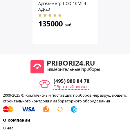
Потребляемый ток
мА
Адгезиметр ПСО-10МГ4
АД/23
не более 40
Потребляемая мощность
мВт
135000
Масса(без элемента питания)
руб.
300 г
170 х 70 х40
Габаритные размеры
мм
(495) 989 84 78
Обратный звонок
2009-2025 © Комплексный поставщик приборов неразрушающего,
строительного контроля и лабораторного оборудования
О компании
О нас