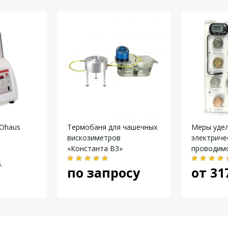
Ohaus
Термобаня для чашечных
Меры уде
вискозиметров
электриче
«Константа ВЗ»
проводим
.
по запросу
от
31