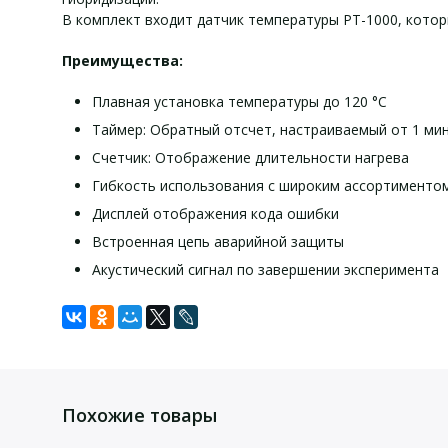
В комплект входит датчик температуры PT-1000, кото
Преимущества:
Плавная установка температуры до 120 °C
Таймер: Обратный отсчет, настраиваемый от 1 мин
Счетчик: Отображение длительности нагрева
Гибкость использования с широким ассортименто
Дисплей отображения кода ошибки
Встроенная цепь аварийной защиты
Акустический сигнал по завершении эксперимента
Задать вопрос
Технические характеристики:
Для того, что бы наш специалист связался с Вами, пожалу
Количество вставок
4
Похожие товары
Диапазон температур нагрева, °C
120