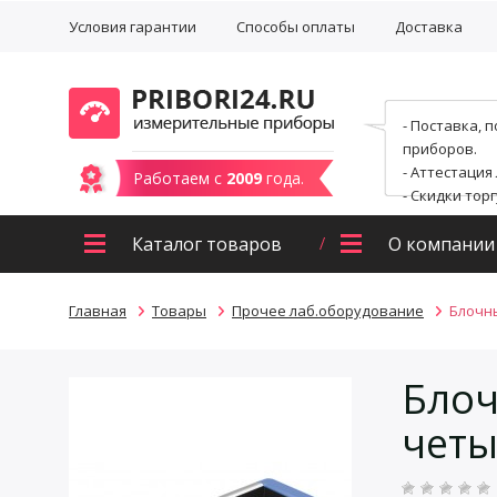
Условия гарантии
Способы оплаты
Доставка
- Поставка, 
приборов.
- Аттестация
Работаем с
2009
года.
- Скидки тор
Каталог товаров
О компании
Главная
Товары
Прочее лаб.оборудование
Блочны
Блоч
четы