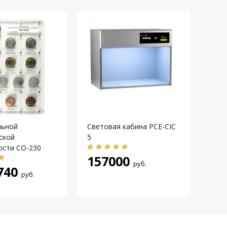
льной
Световая кабина PCE-CIC
Мел
ской
5
250
ости СО-230
157000
по
руб.
740
руб.