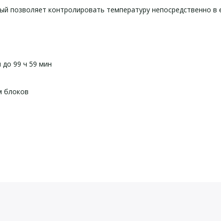
рый позволяет контролировать температуру непосредственно в 
 до 99 ч 59 мин
м блоков
йста, оставьте Ваши контактные данные