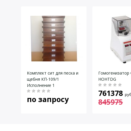
Точность нагрева
1°C
Материал вставки
Алюминиевый сплав
Размеры, мм
151 x 73 x 456
Вес, кг
1,9
Даю согласие на
обработку персональных данных
.
Комплект сит для песка и
Гомогенизатор 
щебня КП-109/1
HOHTDG
Исполнение 1
761378
руб
по запросу
845975