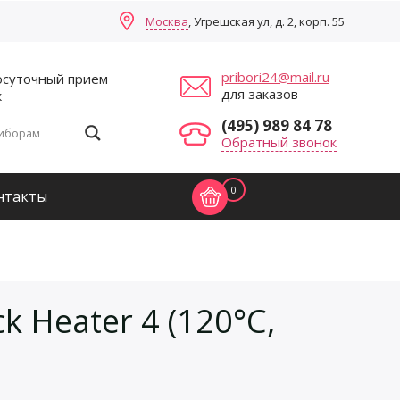
Москва
, Угрешская ул, д. 2, корп. 55
pribori24@mail.ru
осуточный прием
для заказов
к
(495) 989 84 78
Обратный звонок
0
нтакты
 Heater 4 (120°С,