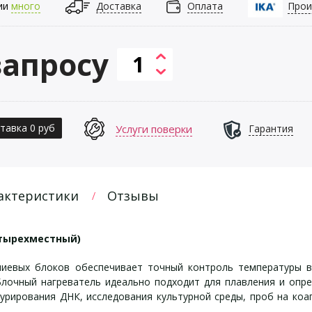
ии
много
Доставка
Оплата
Прои
запросу
тавка 0 руб
Услуги поверки
Гарантия
актеристики
Отзывы
четырехместный)
иевых блоков обеспечивает точный контроль температуры в
Блочный нагреватель идеально подходит для плавления и опре
турирования ДНК, исследования культурной среды, проб на коа