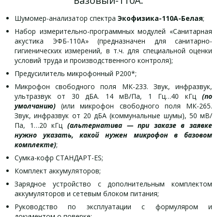
Базовый-110А:
Шумомер-анализатор спектра
Экофизика-110А-Белая
;
Набор измерительно-программных модулей «Санитарная
акустика ЭФБ-110А» (предназначен для санитарно-
гигиенических измерений, в т.ч. для специальной оценки
условий труда и производственного контроля);
Предусилитель микрофонный Р200*;
Микрофон свободного поля МК-233. Звук, инфразвук,
ультразвук от 30 дБА. 14 мВ/Па, 1 Гц…40 кГц
(по
умолчанию)
(или микрофон свободного поля МК-265.
Звук, инфразвук от 20 дБА (коммунальные шумы), 50 мВ/
Па, 1…20 кГц
(альтернатива — при заказе в заявке
нужно указать, какой нужен микрофон в базовом
комплекте)
;
Сумка-кофр СТАНДАРТ-ES;
Комплект аккумуляторов;
Зарядное устройство с дополнительным комплектом
аккумуляторов и сетевым блоком питания;
Руководство по эксплуатации с формуляром и
документом о поверке;