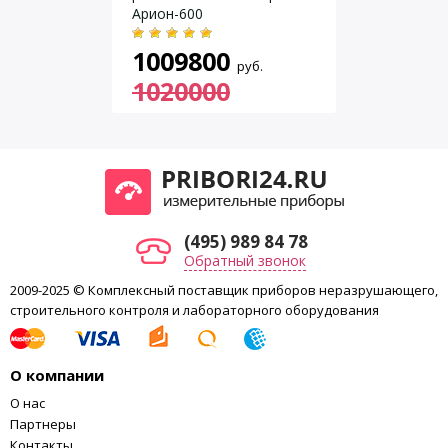
Гарантийный ресурс аппарата, импульсов, не
Арион-600
5
5·10
менее
1009800
Частота следования импульсов, Гц, при питании
руб.
4
от сети переменного тока 220 В
1020000
Потребляемая мощность, Вт, не более
200
Габаритные размеры высоковольтного блока,
530 х 115 х
мм
270
150 х 255 х
Габаритные размеры пульта управления, мм
95
Масса высоковольтного блока, кг
8,5
(495) 989 84 78
Масса пульта управления, кг
1,2
Обратный звонок
Диапазон рабочих температур, °С
-35….+50
2009-2025 © Комплексный поставщик приборов неразрушающего,
строительного контроля и лабораторного оборудования
О компании
О нас
Партнеры
Контакты