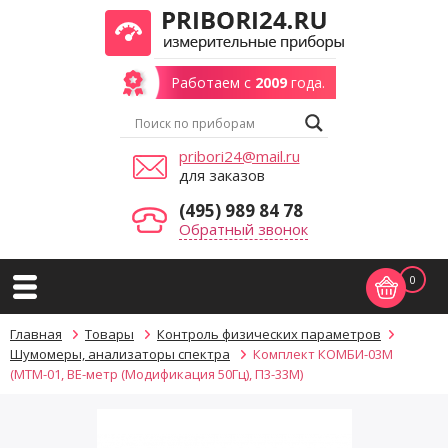
Работаем с
2009
года.
pribori24@mail.ru
для заказов
(495) 989 84 78
Обратный звонок
0
Главная
Товары
Контроль физических параметров
Шумомеры, анализаторы спектра
Комплект КОМБИ-03М
(МТМ-01, ВЕ-метр (Модификация 50Гц), П3-33М)