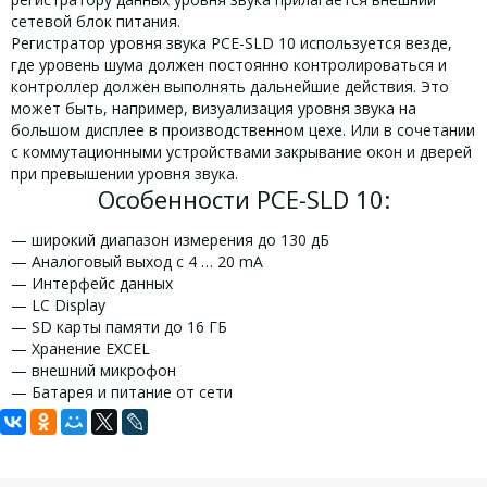
сетевой блок питания.
Регистратор уровня звука PCE-SLD 10 используется везде,
где уровень шума должен постоянно контролироваться и
контроллер должен выполнять дальнейшие действия. Это
может быть, например, визуализация уровня звука на
большом дисплее в производственном цехе. Или в сочетании
с коммутационными устройствами закрывание окон и дверей
при превышении уровня звука.
Особенности PCE-SLD 10:
— широкий диапазон измерения до 130 дБ
— Аналоговый выход с 4 … 20 mA
— Интерфейс данных
— LC Display
— SD карты памяти до 16 ГБ
— Хранение EXCEL
— внешний микрофон
— Батарея и питание от сети
Задать вопрос
Технические характеристики PCE-SLD
Комплект поставки PCE-SLD 10:
10:
Для того, что бы наш специалист связался с Вами, пожалуйста,
1 х уровень звука регистратор данных PCE-SLD 10