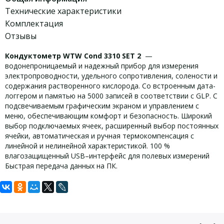
Технические характеристики
Комплектация
Отзывы
Кондуктометр WTW Cond 3310 SET 2
—
водонепроницаемый и надежный прибор для измерения
электропроводности, удельного сопротивления, солености и
содержания растворенного кислорода. Со встроенным дата-
логгером и памятью на 5000 записей в соответствии с GLP. С
подсвечиваемым графическим экраном и управлением с
меню, обеспечивающим комфорт и безопасность. Широкий
выбор подключаемых ячеек, расширенный выбор постоянных
ячейки, автоматическая и ручная термокомпенсация с
линейной и нелинейной характеристикой. 100 %
влагозащищенный USB–интерфейс для полевых измерений
Быстрая передача данных на ПК.
Задать вопрос
Комплект поставки WTW Cond 3310
Технические характеристики WTW
Cond 3310 SET 2:
SET 2:
Для того, что бы наш специалист связался с Вами, пожалуйста,
оставьте Ваши контактные данные