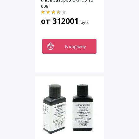
608
от
312001
руб.
В корзину