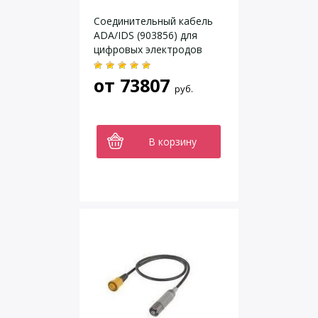
Соединительный кабель
ADA/IDS (903856) для
цифровых электродов
WTW
от
73807
руб.
В корзину