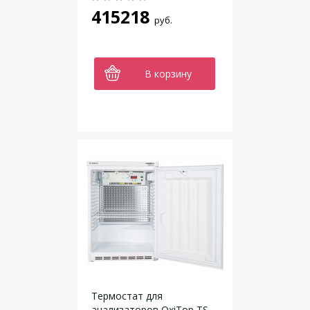
415218
руб.
В корзину
Термостат для
анализаторов OxiTop TS