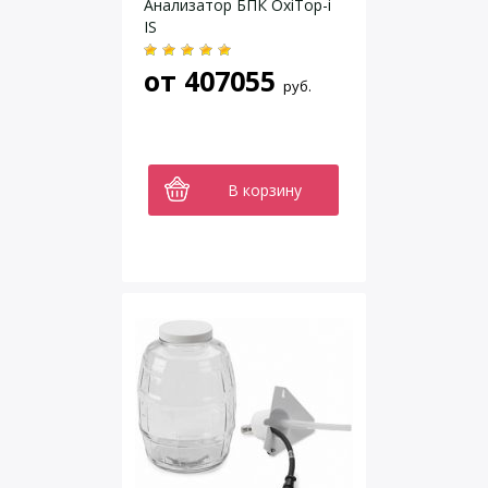
Анализатор БПК OxiTop-i
IS
от
407055
руб.
В корзину