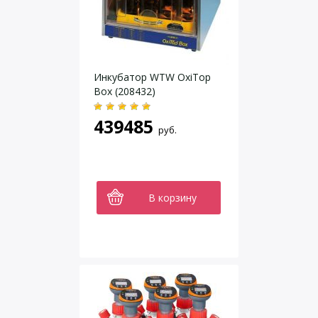
Инкубатор WTW OxiTop
Box (208432)
439485
руб.
В корзину