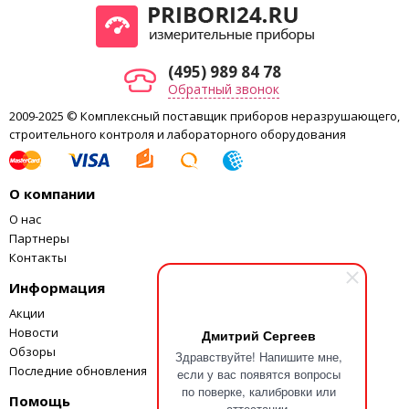
4×1,5 В АА батарейки или
Работа от батарей
аккумуляторы до 150 часов
Класс защиты
Прибор и разъемы IP67
(495) 989 84 78
Габариты, вес
180x80x55 мм, 0,4 кг
Обратный звонок
2009-2025 © Комплексный поставщик приборов неразрушающего,
строительного контроля и лабораторного оборудования
О компании
О нас
Партнеры
Контакты
Информация
Акции
Новости
Дмитрий Сергеев
Обзоры
Здравствуйте! Напишите мне,
Последние обновления
если у вас появятся вопросы
по поверке, калибровки или
Помощь
аттестации.