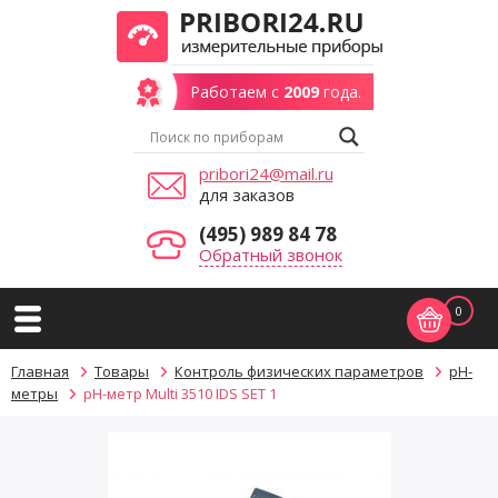
Работаем с
2009
года.
pribori24@mail.ru
для заказов
(495) 989 84 78
Обратный звонок
0
Главная
Товары
Контроль физических параметров
pH-
метры
pH-метр Multi 3510 IDS SET 1