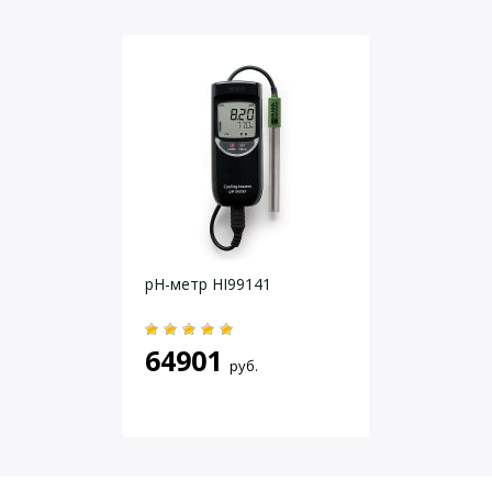
мВ
± 1250,0; ±2000
pH/мВ , температура
-5,0 – 105,0 °С
Проводимость
0,0 – 200,00 мСм/см
0,0 – 19,99 мкСм/см
Дополнительныо
с K=0,1 см-1
Удельное
0,00 – 30 мΩ∙см
сопротивление
Соленость
0,0 – 70,0 по таблицам IOT
0 – 1999 мг/л
Даю согласие на
обработку персональных данных
.
Солесодержание
(TDS)
0 – 19,99 г/л
рН-метр HI99141
Проводимость
-5,0 – 105,0°С
(температура)
O2 (оптический)
0,00 – 20,00 мг/л
64901
O2 (оптический)
руб.
0 – 200,0%
насыщение
O2 (оптический) парц.
0 – 400,0 гПа
давление
O2 (оптический),
0,0 – 50,0°С
температура