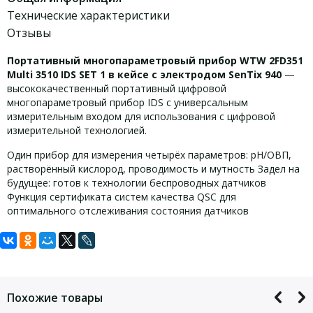
Технические характеристики
Отзывы
Портативный многопараметровый прибор WTW 2FD351
Multi 3510 IDS SET 1 в кейсе с электродом SenTix 940
—
высококачественный портативный цифровой
многопараметровый прибор IDS с универсальным
измерительным входом для использования с цифровой
измерительной технологией.
Один прибор для измерения четырёх параметров: pH/ОВП,
растворённый кислород, проводимость и мутность Задел на
будущее: готов к технологии беспроводных датчиков
Функция сертификата систем качества QSC для
оптимального отслеживания состояния датчиков
Задать вопрос
Технические характеристики Multi
3510 IDS SET 1:
Для того, что бы наш специалист связался с Вами, пожалуйста,
оставьте Ваши контактные данные
Похожие товары
pH
-2,000 – 20,000