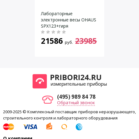
Время установления показаний,
6
с, не более
Лабораторные
электромагнитная
электронные весы OHAUS
Принцип измерения
компенсация
SPX123+гиря
жидкокристаллический с
Тип дисплея
21586
23985
подсветкой
руб.
Диапазон выборки массы тары
от 0 до НПВ
Размер весовой платформы, мм
108 × 105
«Госметр», Санкт-
Производитель
Петербург
(495) 989 84 78
Обратный звонок
2009-2025 © Комплексный поставщик приборов неразрушающего,
строительного контроля и лабораторного оборудования
О компании