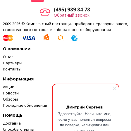
Максимальная
400 мA
сила тока:
(495) 989 84 78
Обратный звонок
Погрешность
измерения
±(2,0%+2)*
2009-2025 © Комплексный поставщик приборов неразрушающего,
силы тока:
строительного контроля и лабораторного оборудования
* полоса пропускания 1 кГц
Максимальное
0,01мA
О компании
разрешение:
О нас
Сопротивление
Партнеры
Максимальное
50 MОм
Контакты
сопротивление:
Точность:
±(1,2%+2)
Информация
Максимальное
Акции
0,1 Ом
разрешение:
Новости
Обзоры
Проверка изоляции
Последние обновления
Дмитрий Сергеев
Минимальный
Здравствуйте! Напишите мне,
испытательный
1 мA
Помощь
если у вас появятся вопросы
ток при 1kОм/В:
Доставка
по поверке, калибровки или
Испытательное
Способы оплаты
аттестации.
500, 1000 В