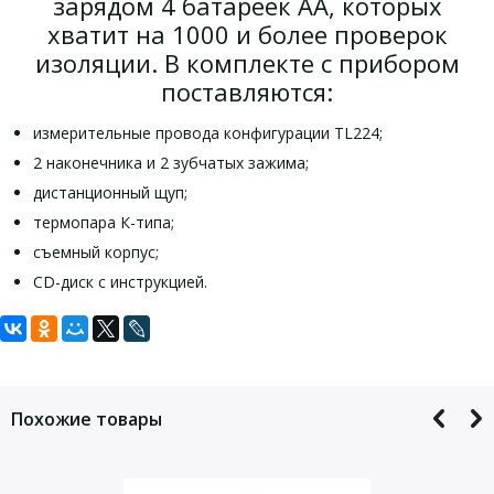
зарядом 4 батареек АА, которых
хватит на 1000 и более проверок
изоляции. В комплекте c прибором
поставляются:
измерительные провода конфигурации TL224;
2 наконечника и 2 зубчатых зажима;
дистанционный щуп;
термопара К-типа;
съемный корпус;
CD-диск с инструкцией.
Задать вопрос
Комплектация мультиметра Fluke
Технические характеристики
мультиметра Fluke 1587:
1587:
Для того, что бы наш специалист связался с Вами, пожалуйста,
оставьте Ваши контактные данные
Мегаомметр Fluke 1577
Похожие товары
Fluke 1577
Дистанционный щуп
Напряжение постоянного тока
Измерительные провода
Максимальное
1000 В