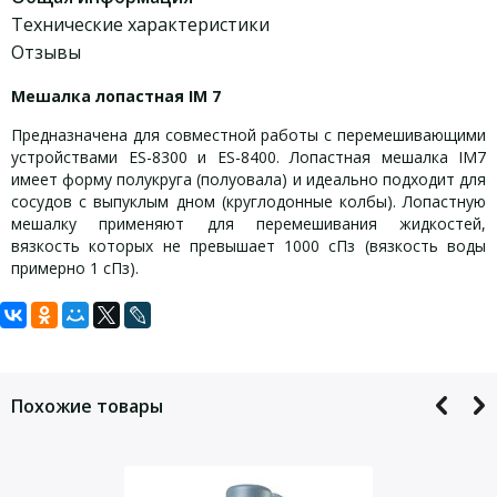
Технические характеристики
Отзывы
Мешалка лопастная IM 7
Предназначена для совместной работы с перемешивающими
устройствами ES-8300 и ES-8400. Лопастная мешалка IM7
имеет форму полукруга (полуовала) и идеально подходит для
сосудов с выпуклым дном (круглодонные колбы). Лопастную
мешалку применяют для перемешивания жидкостей,
вязкость которых не превышает 1000 сПз (вязкость воды
примерно 1 сПз).
Задать вопрос
Технические характеристики:
Для того, что бы наш специалист связался с Вами, пожалуйста,
Материал — нержавеющая сталь;
оставьте Ваши контактные данные
Диаметр вала мешалки – 8 мм;
Похожие товары
Длина мешалки – 450 мм;
Размер лопасти мешалки – 45 мм.