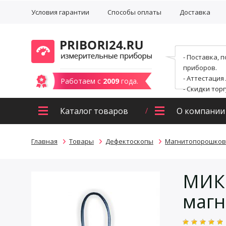
Условия гарантии
Способы оплаты
Доставка
- Поставка, 
приборов.
- Аттестация
Работаем с
2009
года.
- Скидки тор
Каталог товаров
О компании
Главная
Товары
Дефектоскопы
Магнитопорошков
МИКР
магн