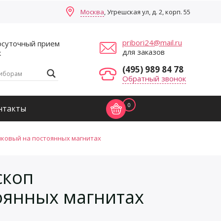
Москва
, Угрешская ул, д. 2, корп. 55
pribori24@mail.ru
осуточный прием
для заказов
к
(495) 989 84 78
Обратный звонок
0
нтакты
ковый на постоянных магнитах
скоп
оянных магнитах