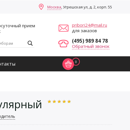
Москва
, Угрешская ул, д. 2, корп. 55
pribori24@mail.ru
осуточный прием
для заказов
к
(495) 989 84 78
Обратный звонок
0
нтакты
кулярный
одитель