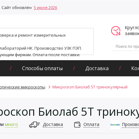
Сайт обновлён
5 июня 2026
Кругл
заяво
поверка и ремонт измерительных
 лабораторий НК. Производство УЗК ПЭП.
гующим фирмам. Оплата после поставки.
Способы оплаты
Доставка
Ко
огические микроскопы
Микроскоп Биолаб 5T тринокулярный
оскоп Биолаб 5T трино
ии
много
Доставка
Оплата
Произв