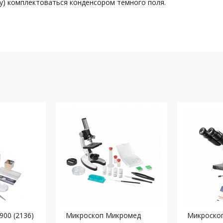
у) комплектоваться конденсором темного поля.
еские характеристики Био
йста, оставьте Ваши контактные данные
 мм
900 (2136)
Микроскоп Микромед
Микроско