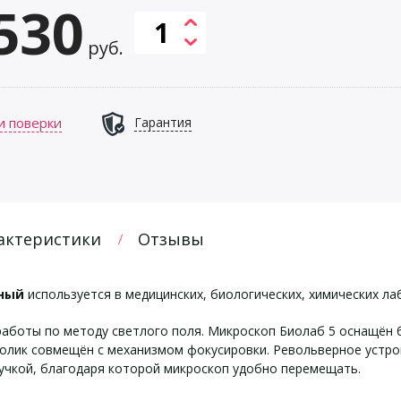
530
руб.
и поверки
Гарантия
актеристики
Отзывы
рный
используется в медицинских, биологических, химических ла
аботы по методу светлого поля. Микроскоп Биолаб 5 оснащён 
столик совмещён с механизмом фокусировки. Револьверное уст
учкой, благодаря которой микроскоп удобно перемещать.