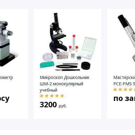
10×
монокулярная
30°
4×; 10×; 40×
90×90 мм.
светодиод
элементы «АА» 1,5 V — 3 шт.
репараты для окрашивани
да
ометр
Микроскоп Дошкольник
Мастерски
ШМ-2 монокулярный
PCE-PMS 
учебный
осу
по за
3200
руб.