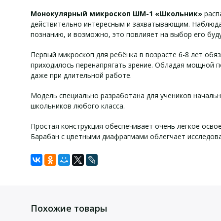
Монокулярный микроскоп ШМ-1 «Школьник»
расп
действительно интересным и захватывающим. Наблюдая
познанию, и возможно, это повлияет на выбор его буд
Первый микроскоп для ребёнка в возрасте 6-8 лет обя
приходилось перенапрягать зрение. Обладая мощной 
даже при длительной работе.
Модель специально разработана для учеников начально
школьников любого класса.
Простая конструкция обеспечивает очень легкое освое
Барабан с цветными диафрагмами облегчает исследова
Технические х
Комплект
Задать вопрос
Для того, что бы наш специалист связался с Вами, пожалу
Микроскоп.
Увеличение микроскопа, крат
Похожие товары
Инструкция.
Револьверное устройство