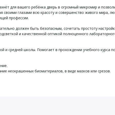
ахнёт для вашего ребёнка дверь в огромный микромир и позвол
 своими глазами всю красоту и совершенство живого мира, лю
ущей профессии.
зательно должен быть безопасным, сочетать простоту настройки
подсветкой и качественной оптикой полноценного лабораторно
й и средней школы. Помогает в прохождении учебного курса по 
ние.
ние неокрашенных биоматериалов, в виде мазков или срезов.
арактеристики Биолаб ШМ
 поставки Биолаб ШМ-1 «Ш
йста, оставьте Ваши контактные данные
40 — 400×
на 3 объектива