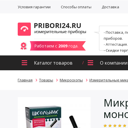
Условия гарантии
Способы оплаты
Доставка
- Поставка, 
приборов.
- Аттестация
Работаем с
2009
года.
- Скидки тор
Каталог товаров
О компании
Главная
Товары
Микроскопы
Измерительные мик
Микр
мон