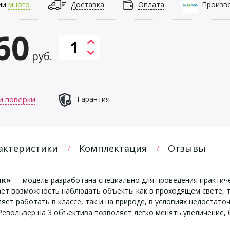
ии
много
Доставка
Оплата
Произв
60
руб.
и поверки
Гарантия
актеристики
Комплектация
Отзывы
ик»
— модель разработана специально для проведения практиче
ет возможность наблюдать объекты как в проходящем свете, та
яет работать в классе, так и на природе, в условиях недостат
евольвер на 3 объектива позволяет легко менять увеличение,