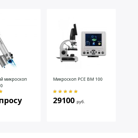
я:
й микроскоп
Микроскоп PCE BM 100
Микр
50
биол
ахро
просу
29100
моно
руб.
92