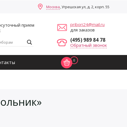
Москва
, Угрешская ул, д. 2, корп. 55
pribori24@mail.ru
осуточный прием
для заказов
к
(495) 989 84 78
Обратный звонок
0
нтакты
ольник»